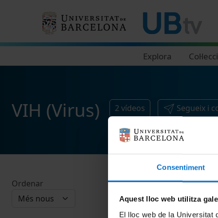
Navegació principal
Explora
Col·lecc
VIH (Virus)
2
vídeos
Segueix i 
Consentiment
Ordenar
Aquest lloc web utilitza gal
El lloc web de la Universitat 