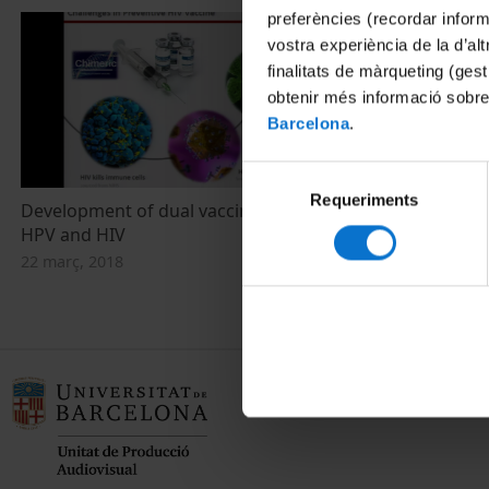
preferències (recordar infor
vostra experiència de la d’al
finalitats de màrqueting (gest
obtenir més informació sobre
Barcelona
.
Selecció
Requeriments
de
Development of dual vaccines against
Aula de farm
consentiment
HPV and HIV
20 juliol, 2012
22 març, 2018