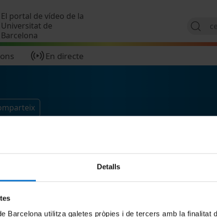
Vés al contingut
El portal de vídeo de la
Universitat de
Barcelona
ions
En directe
comparteix
Detalls
etes
de Barcelona utilitza galetes pròpies i de tercers amb la finalitat