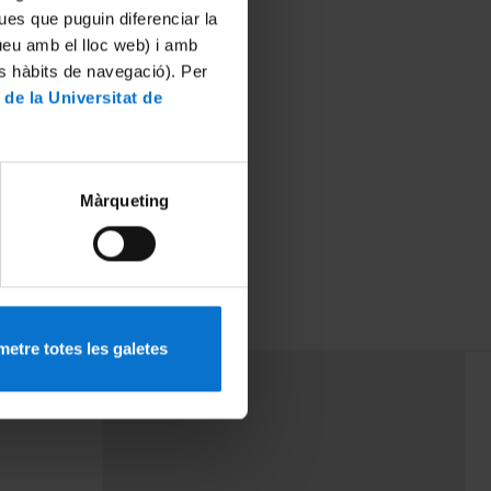
ues que puguin diferenciar la
tueu amb el lloc web) i amb
es hàbits de navegació). Per
 de la Universitat de
Màrqueting
etre totes les galetes
PEU 3
mes
Contacte