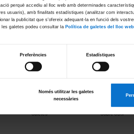
mació perquè accediu al lloc web amb determinades característiq
tres usuaris), amb finalitats estadístiques (analitzar com interac
ionar la publicitat que s’ofereix adequant-la en funció dels vostr
 les galetes podeu consultar la
Política de galetes del lloc web
Preferències
Estadístiques
acia práctica. Cribado VIH
Només utilitzar les galetes
Perm
necessàries
MENÚ PEU 1
PEU 2
Avís legal
Privadesa i ter
Galetes
Sobre UBtv