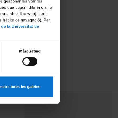
 de gestionar les vostres
ues que puguin diferenciar la
tueu amb el lloc web) i amb
es hàbits de navegació). Per
 de la Universitat de
Màrqueting
etre totes les galetes
PEU 3
mes
Contacte