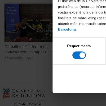
El lloc web de la Universitat 
preferències (recordar infor
vostra experiència de la d’al
finalitats de màrqueting (gest
obtenir més informació sobre
Barcelona
.
Selecció
Requeriments
de
Globalització i democràcies del
Diàlegs a la 
coneixement: el paper de la universitat
“Fragilitats 
consentiment
Global” - Joa
16 setembre, 2021
16 gener, 2020