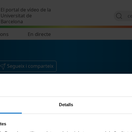
Vés al contingut
El portal de vídeo de la
Universitat de
Barcelona
ions
En directe
Segueix i comparteix
Detalls
etes