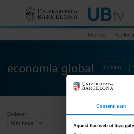
Navegació principal
Explora
Col·lecc
economia global
2
vídeos
Consentiment
Ordenar
Aquest lloc web utilitza gal