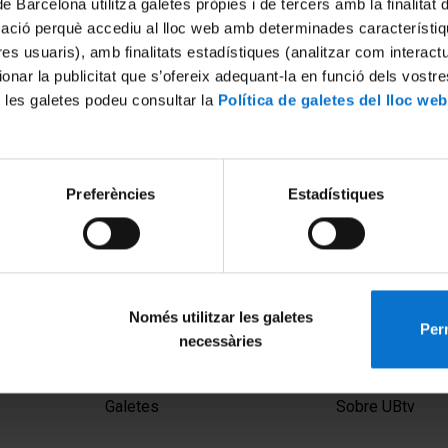
de Barcelona utilitza galetes pròpies i de tercers amb la finalitat
mació perquè accediu al lloc web amb determinades característiq
tres usuaris), amb finalitats estadístiques (analitzar com interac
ionar la publicitat que s’ofereix adequant-la en funció dels vostr
 les galetes podeu consultar la
Política de galetes del lloc web
Preferències
Estadístiques
Ramón y Cajal - Sessió 2:
i Turbulències a l'Economia
n Tugores
Només utilitzar les galetes
Perm
necessàries
MENÚ PEU 1
PEU 2
Avís legal
Privadesa i ter
Galetes
Sobre UBtv