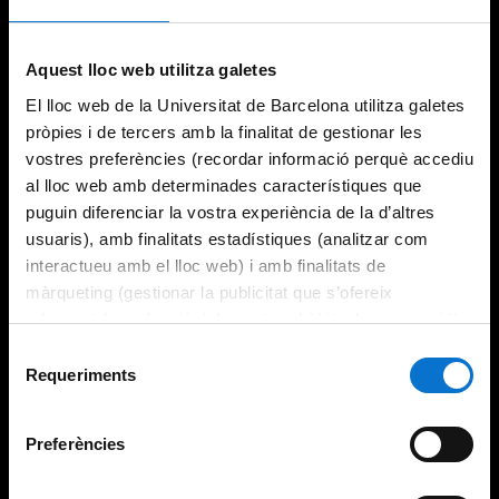
Try again
Aquest lloc web utilitza galetes
El lloc web de la Universitat de Barcelona utilitza galetes
pròpies i de tercers amb la finalitat de gestionar les
vostres preferències (recordar informació perquè accediu
al lloc web amb determinades característiques que
puguin diferenciar la vostra experiència de la d’altres
usuaris), amb finalitats estadístiques (analitzar com
interactueu amb el lloc web) i amb finalitats de
màrqueting (gestionar la publicitat que s’ofereix
adequant-la en funció dels vostres hàbits de navegació).
Per obtenir més informació sobre les galetes podeu
Selecció
consultar la
Política de galetes del lloc web de la
Requeriments
de
Universitat de Barcelona
.
consentiment
Preferències