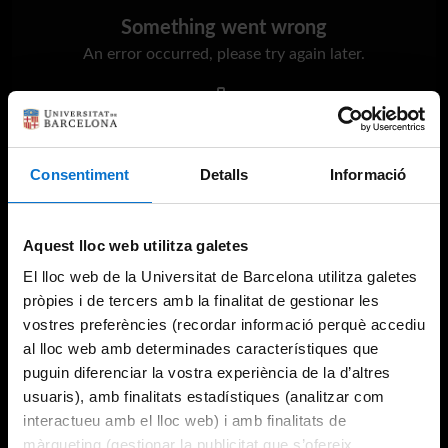
Something went wrong
An error occurred, please try again later.
Try again
Consentiment
Detalls
Informació
Aquest lloc web utilitza galetes
El lloc web de la Universitat de Barcelona utilitza galetes
pròpies i de tercers amb la finalitat de gestionar les
vostres preferències (recordar informació perquè accediu
al lloc web amb determinades característiques que
puguin diferenciar la vostra experiència de la d’altres
usuaris), amb finalitats estadístiques (analitzar com
interactueu amb el lloc web) i amb finalitats de
màrqueting (gestionar la publicitat que s’ofereix