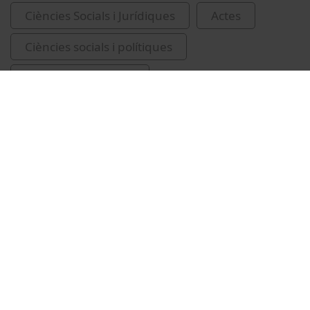
Ciències Socials i Jurídiques
Actes
Ciències socials i polítiques
Fundació Solidaritat
Vídeos relacionats