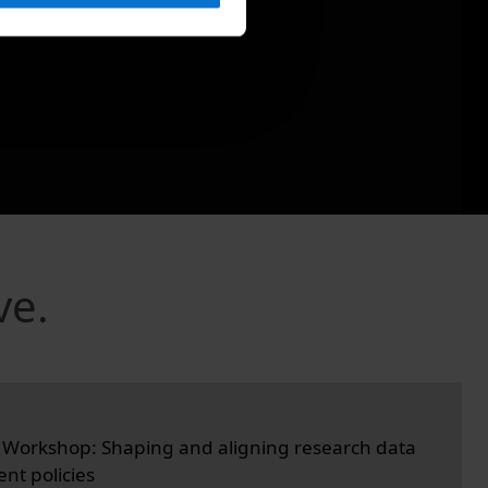
ve.
Workshop: Shaping and aligning research data
t policies