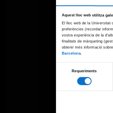
Aquest lloc web utilitza gal
El lloc web de la Universitat 
preferències (recordar infor
vostra experiència de la d’al
finalitats de màrqueting (gest
obtenir més informació sobre
Barcelona
.
Selecció
Requeriments
de
consentiment