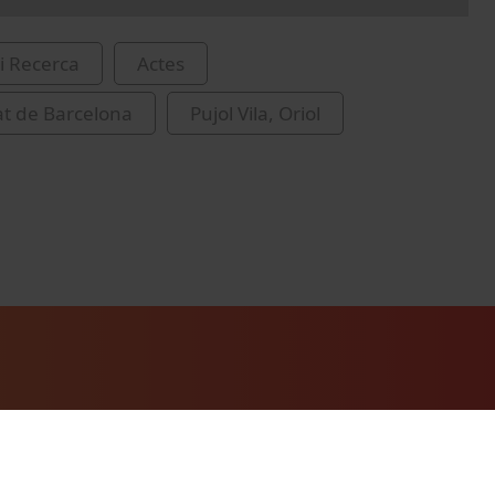
i Recerca
Actes
at de Barcelona
Pujol Vila, Oriol