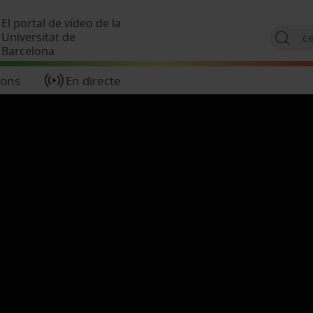
Vés al contingut
El portal de vídeo de la
Universitat de
Barcelona
ions
En directe