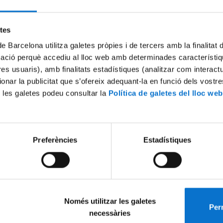
Try again
etes
de Barcelona utilitza galetes pròpies i de tercers amb la finalitat
mació perquè accediu al lloc web amb determinades característiq
tres usuaris), amb finalitats estadístiques (analitzar com interac
ionar la publicitat que s’ofereix adequant-la en funció dels vostr
 les galetes podeu consultar la
Política de galetes del lloc web
Preferències
Estadístiques
Només utilitzar les galetes
Perm
necessàries