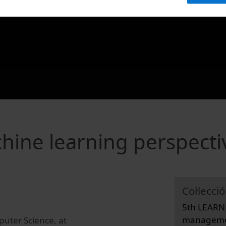
hine learning perspecti
Col·lecció
5th LEARN 
managemen
uter Science, at