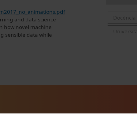
earn2017_no_animations.pdf
Docència 
arning and data science
 on how novel machine
Universit
ng sensible data while