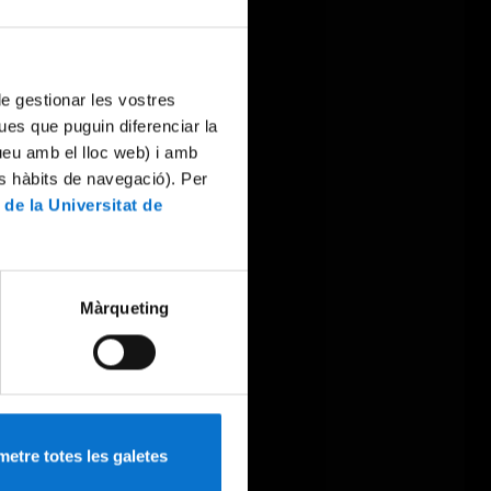
 de gestionar les vostres
ues que puguin diferenciar la
tueu amb el lloc web) i amb
es hàbits de navegació). Per
 de la Universitat de
Màrqueting
etre totes les galetes