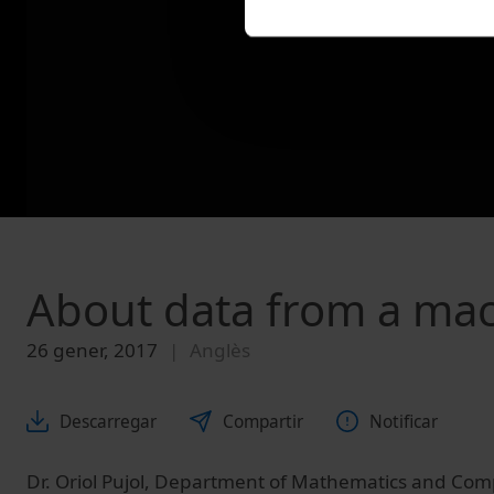
About data from a mac
26 gener, 2017
Anglès
Descarregar
Compartir
Notificar
Dr. Oriol Pujol, Department of Mathematics and Comp