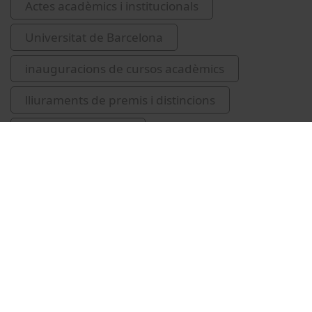
Actes acadèmics i institucionals
Universitat de Barcelona
inauguracions de cursos acadèmics
lliuraments de premis i distincions
Giralt Lledó, Ernest
Universitat de Barcelona. Cor i Orquestra
Vídeos relacionats