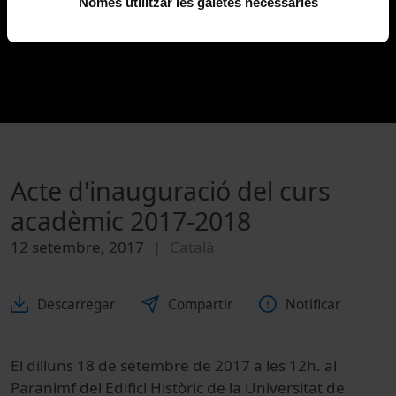
Només utilitzar les galetes necessàries
Acte d'inauguració del curs
acadèmic 2017-2018
12 setembre, 2017
Català
Descarregar
Compartir
Notificar
El dilluns 18 de setembre de 2017 a les 12h. al
Paranimf del Edifici Històric de la Universitat de