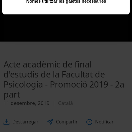
Només utilitzar les galetes necessàries
Acte acadèmic de final
d'estudis de la Facultat de
Psicologia - Promoció 2019 - 2a
part
11 desembre, 2019
Català
Descarregar
Compartir
Notificar