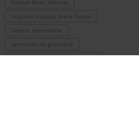
Solanas Pérez, Antonio
Anguera Argilaga, María Teresa
Gispert, Josep Maria
cerimònies de graduació
lliuraments de premis i distincions
Vídeos relacionats