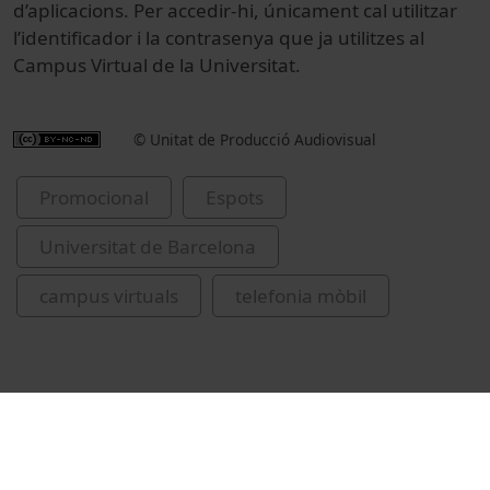
d’aplicacions. Per accedir-hi, únicament cal utilitzar
l’identificador i la contrasenya que ja utilitzes al
Campus Virtual de la Universitat.
© Unitat de Producció Audiovisual
Promocional
Espots
Universitat de Barcelona
campus virtuals
telefonia mòbil