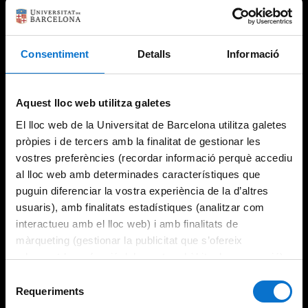
Consentiment
Detalls
Informació
Try again
Aquest lloc web utilitza galetes
El lloc web de la Universitat de Barcelona utilitza galetes
pròpies i de tercers amb la finalitat de gestionar les
vostres preferències (recordar informació perquè accediu
al lloc web amb determinades característiques que
puguin diferenciar la vostra experiència de la d’altres
usuaris), amb finalitats estadístiques (analitzar com
interactueu amb el lloc web) i amb finalitats de
màrqueting (gestionar la publicitat que s’ofereix
adequant-la en funció dels vostres hàbits de navegació).
Per obtenir més informació sobre les galetes podeu
Selecció
consultar la
Política de galetes del lloc web de la
Requeriments
de
Universitat de Barcelona
.