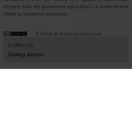
encara més els processos educatius i a entendre’ns
millor a nosaltres mateixos.
© Unitat de Producció Audiovisual
Col·lecció
Diàlegs Alumni
Docència i Recerca
Ciències de la Salut
Actes
Medicina, infermeria, odontologia i podologia
Alumni Universitat de Barcelona
Bueno i Torrens, David, 1965-