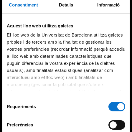
Consentiment
Detalls
Informació
Try again
Aquest lloc web utilitza galetes
El lloc web de la Universitat de Barcelona utilitza galetes
pròpies i de tercers amb la finalitat de gestionar les
vostres preferències (recordar informació perquè accediu
al lloc web amb determinades característiques que
puguin diferenciar la vostra experiència de la d’altres
usuaris), amb finalitats estadístiques (analitzar com
interactueu amb el lloc web) i amb finalitats de
màrqueting (gestionar la publicitat que s’ofereix
adequant-la en funció dels vostres hàbits de navegació).
Per obtenir més informació sobre les galetes podeu
Selecció
consultar la
Política de galetes del lloc web de la
Requeriments
de
Universitat de Barcelona
.
consentiment
Preferències