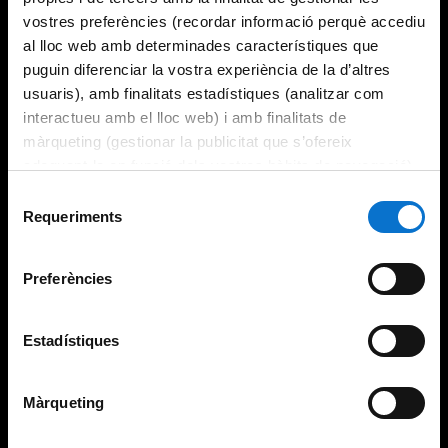
vostres preferències (recordar informació perquè accediu
al lloc web amb determinades característiques que
puguin diferenciar la vostra experiència de la d’altres
usuaris), amb finalitats estadístiques (analitzar com
interactueu amb el lloc web) i amb finalitats de
màrqueting (gestionar la publicitat que s’ofereix
adequant-la en funció dels vostres hàbits de navegació).
Per obtenir més informació sobre les galetes podeu
Selecció
consultar la
Política de galetes del lloc web de la
Requeriments
de
Universitat de Barcelona
.
consentiment
Preferències
Estadístiques
Màrqueting