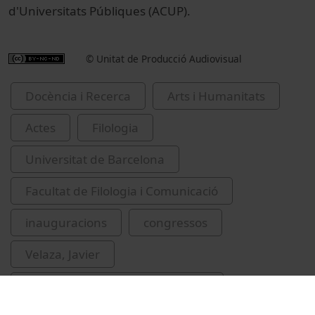
d'Universitats Públiques (ACUP).
© Unitat de Producció Audiovisual
Docència i Recerca
Arts i Humanitats
Actes
Filologia
Universitat de Barcelona
Facultat de Filologia i Comunicació
inauguracions
congressos
Velaza, Javier
Massip i Bonet, M. Àngels, 1957-