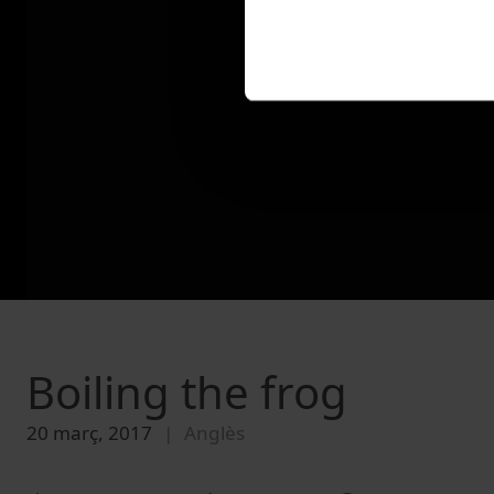
Boiling the frog
20 març, 2017
Anglès