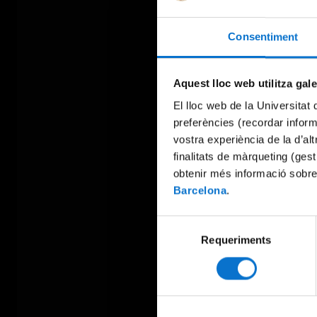
Consentiment
Aquest lloc web utilitza gal
El lloc web de la Universitat 
preferències (recordar infor
vostra experiència de la d’al
finalitats de màrqueting (gest
obtenir més informació sobre
Barcelona
.
Selecció
Requeriments
de
consentiment