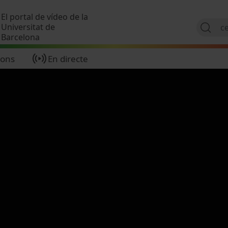
Vés al contingut
El portal de vídeo de la
Universitat de
Barcelona
ions
En directe