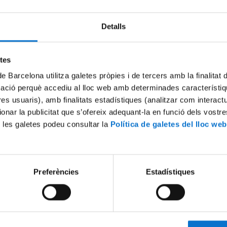
Detalls
Try again
etes
de Barcelona utilitza galetes pròpies i de tercers amb la finalitat
mació perquè accediu al lloc web amb determinades característiq
tres usuaris), amb finalitats estadístiques (analitzar com interac
ionar la publicitat que s’ofereix adequant-la en funció dels vostr
 les galetes podeu consultar la
Política de galetes del lloc web
Preferències
Estadístiques