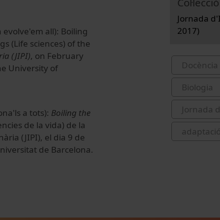
Col·lecció
Jornada d'I
2017)
 evolve'em all): Boiling
s (Life sciences) of the
ia (JIPI)
, on February
Docència 
he University of
Biologia
Jornada d
na'ls a tots):
Boiling the
ències de la vida) de la
adaptaci
ria (JIPI), el dia 9 de
Universitat de Barcelona.