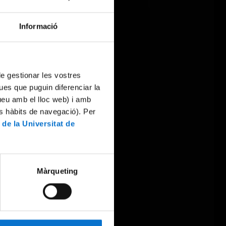
Informació
 de gestionar les vostres
ues que puguin diferenciar la
tueu amb el lloc web) i amb
es hàbits de navegació). Per
 de la Universitat de
Màrqueting