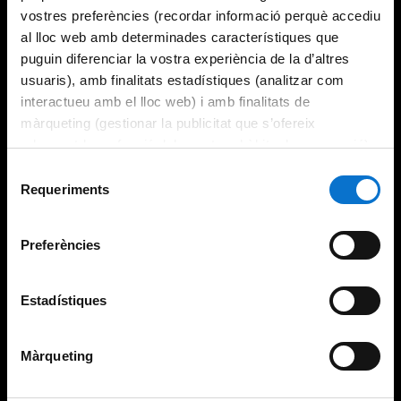
vostres preferències (recordar informació perquè accediu
al lloc web amb determinades característiques que
puguin diferenciar la vostra experiència de la d’altres
usuaris), amb finalitats estadístiques (analitzar com
interactueu amb el lloc web) i amb finalitats de
màrqueting (gestionar la publicitat que s’ofereix
adequant-la en funció dels vostres hàbits de navegació).
Per obtenir més informació sobre les galetes podeu
Selecció
consultar la
Política de galetes del lloc web de la
Requeriments
de
Universitat de Barcelona
.
consentiment
Preferències
Estadístiques
Màrqueting