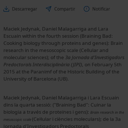
Descarregar
Compartir
Notificar
Maciek Jedynak, Daniel Malagarriga and Lara
Escuain within the fourth session (Braining Bad:
Cooking biology through proteins and genes): Brain
research in the mesoscopic scale (Cellular and
molecular sciences); of the
3a Jornada d'Investigadors
Predoctorals Interdisciplinària (JIPI)
, on February 5th
2015 at the Paranimf of the Historic Building of the
University of Barcelona (UB).
Maciek Jedynak, Daniel Malagarriga i Lara Escuain
dins la quarta sessió: ("Braining Bad":
Cuinar
la
biologia
a
través
de proteïnes
i
gens
):
Brain research in the
(
Cel·lular
i
ciències
moleculars
); de la 3a
mesoscopic scale
Jornada d'Investigadors Predoctorals