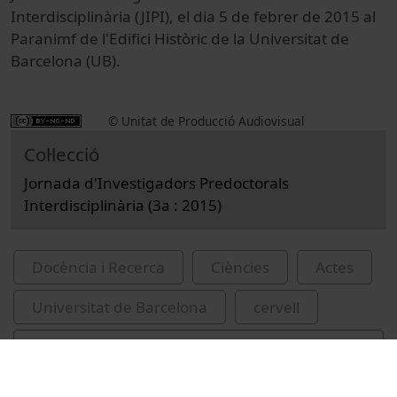
Interdisciplinària (JIPI), el dia 5 de febrer de 2015 al
Paranimf de l'Edifici Històric de la Universitat de
Barcelona (UB).
© Unitat de Producció Audiovisual
Col·lecció
Jornada d'Investigadors Predoctorals
Interdisciplinària (3a : 2015)
Docència i Recerca
Ciències
Actes
Universitat de Barcelona
cervell
Jornada d'Investigadors Predoctorals
Interdisciplinària