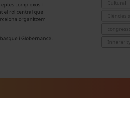
Cultural
 reptes complexos i
t el rol central que
Ciències s
Barcelona organitzem
congress
erbasque i Globernance.
Innerarit