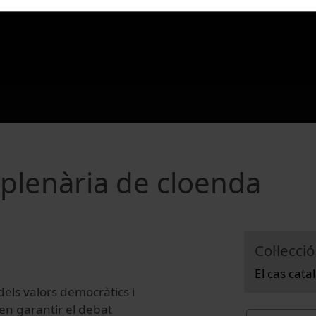
a plenària de cloenda
Col·lecció
El cas cata
dels valors democràtics i
 en garantir el debat