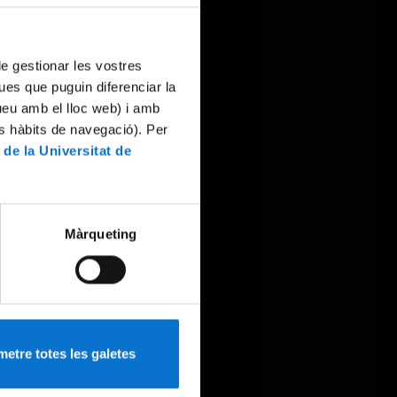
 de gestionar les vostres
ues que puguin diferenciar la
tueu amb el lloc web) i amb
es hàbits de navegació). Per
 de la Universitat de
Màrqueting
etre totes les galetes