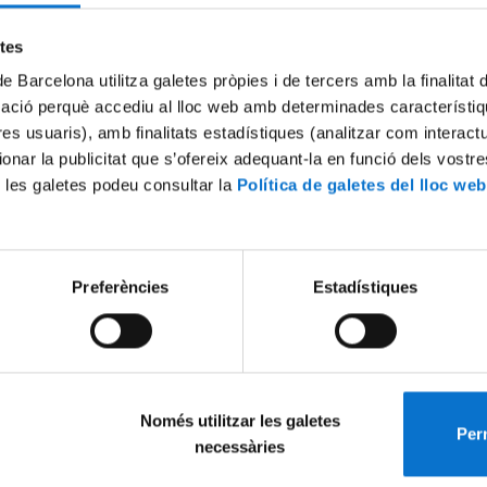
Try again
etes
de Barcelona utilitza galetes pròpies i de tercers amb la finalitat
mació perquè accediu al lloc web amb determinades característiq
tres usuaris), amb finalitats estadístiques (analitzar com interac
ionar la publicitat que s’ofereix adequant-la en funció dels vostr
 les galetes podeu consultar la
Política de galetes del lloc web
Preferències
Estadístiques
Només utilitzar les galetes
Perm
necessàries