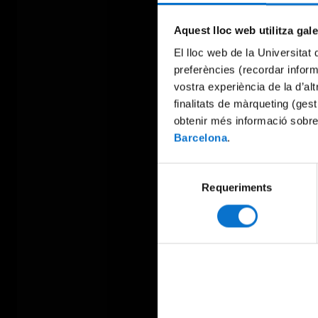
Aquest lloc web utilitza gal
El lloc web de la Universitat 
preferències (recordar infor
vostra experiència de la d’al
finalitats de màrqueting (gest
obtenir més informació sobre
Barcelona
.
Selecció
Requeriments
de
consentiment