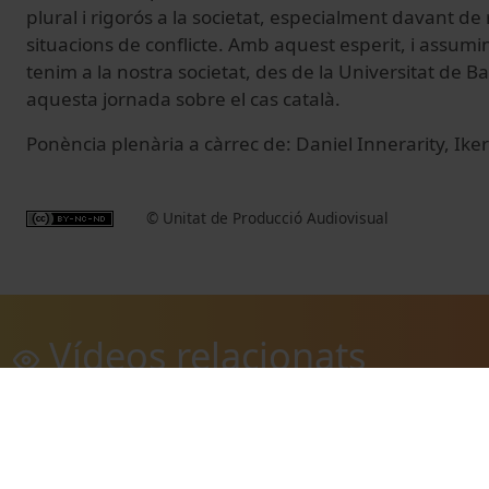
plural i rigorós a la societat, especialment davant de
situacions de conflicte. Amb aquest esperit, i assumin
tenim a la nostra societat, des de la Universitat de 
aquesta jornada sobre el cas català.
Ponència plenària a càrrec de: Daniel Innerarity, Ik
© Unitat de Producció Audiovisual
Vídeos relacionats