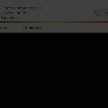
Vés al contingut
El portal de vídeo de la
Universitat de
Barcelona
ions
En directe