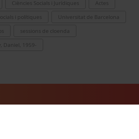
Ciències Socials i Jurídiques
Actes
ocials i polítiques
Universitat de Barcelona
os
sessions de cloenda
y, Daniel, 1959-