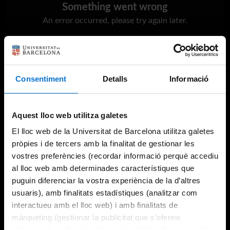
Something went wrong
An error occurred, please try again later.
Try again
Consentiment
Detalls
Informació
Aquest lloc web utilitza galetes
El lloc web de la Universitat de Barcelona utilitza galetes
pròpies i de tercers amb la finalitat de gestionar les
vostres preferències (recordar informació perquè accediu
al lloc web amb determinades característiques que
puguin diferenciar la vostra experiència de la d’altres
usuaris), amb finalitats estadístiques (analitzar com
interactueu amb el lloc web) i amb finalitats de
màrqueting (gestionar la publicitat que s’ofereix
adequant-la en funció dels vostres hàbits de navegació).