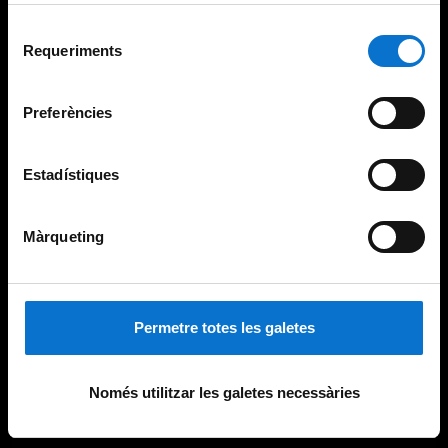
Per obtenir més informació sobre les galetes podeu
Selecció
consultar la
Política de galetes del lloc web de la
Requeriments
de
Universitat de Barcelona
.
consentiment
Preferències
Estadístiques
Màrqueting
Permetre totes les galetes
Només utilitzar les galetes necessàries