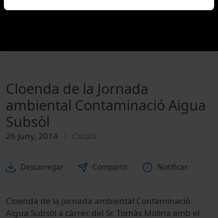
Cloenda de la Jornada
ambiental Contaminació Aigua
Subsòl
26 juny, 2014
Català
Descarregar
Compartir
Notificar
Cloenda de la Jornada ambiental Contaminació
Aigua Subsòl a càrrec del Sr. Tomàs Molina amb el