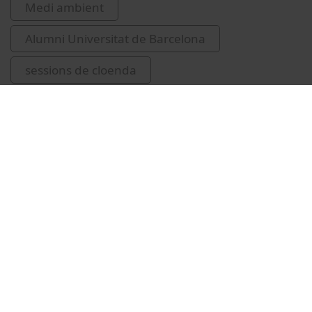
Medi ambient
Alumni Universitat de Barcelona
sessions de cloenda
control de la qualitat de l'aigua
Vídeos relacionats