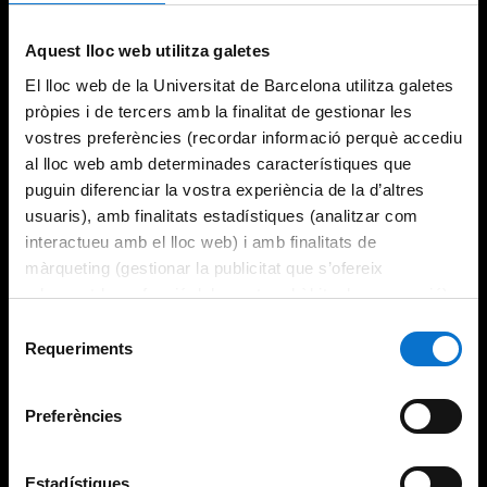
Try again
Aquest lloc web utilitza galetes
El lloc web de la Universitat de Barcelona utilitza galetes
pròpies i de tercers amb la finalitat de gestionar les
vostres preferències (recordar informació perquè accediu
al lloc web amb determinades característiques que
puguin diferenciar la vostra experiència de la d’altres
usuaris), amb finalitats estadístiques (analitzar com
interactueu amb el lloc web) i amb finalitats de
màrqueting (gestionar la publicitat que s’ofereix
adequant-la en funció dels vostres hàbits de navegació).
Per obtenir més informació sobre les galetes podeu
Selecció
consultar la
Política de galetes del lloc web de la
Requeriments
de
Universitat de Barcelona
.
consentiment
Preferències
Estadístiques