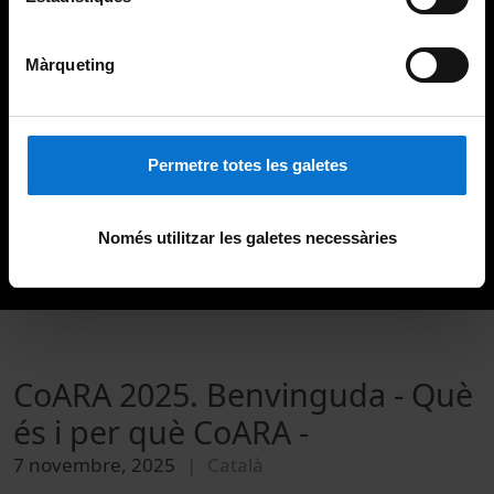
Màrqueting
Permetre totes les galetes
Només utilitzar les galetes necessàries
CoARA 2025. Benvinguda - Què
és i per què CoARA -
7 novembre, 2025
Català