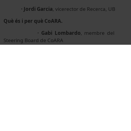
· Jordi Garcia
, vicerector de Recerca, UB
Què és i per què CoARA.
· Gabi Lombardo
, membre del
Steering Board de CoARA
© Unitat de Producció Audiovisual
Col·lecció
Jornada CoARA 2025
Institucional
Actes
Universitat de Barcelona