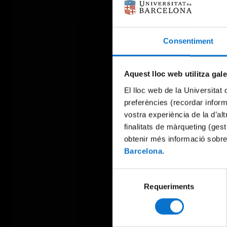
Consentiment
Aquest lloc web utilitza gal
El lloc web de la Universitat 
preferències (recordar infor
vostra experiència de la d’al
finalitats de màrqueting (gest
obtenir més informació sobre
Barcelona
.
Selecció
Requeriments
de
consentiment