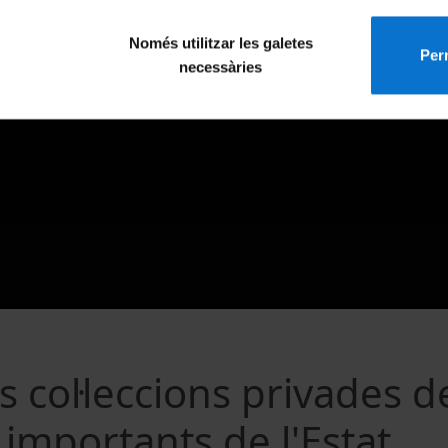
Només utilitzar les galetes
Perm
necessàries
s col·leccions privades d
 importants de l'Estat