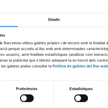
Try again
Detalls
etes
de Barcelona utilitza galetes pròpies i de tercers amb la finalitat
mació perquè accediu al lloc web amb determinades característiq
tres usuaris), amb finalitats estadístiques (analitzar com interac
ionar la publicitat que s’ofereix adequant-la en funció dels vostr
 les galetes podeu consultar la
Política de galetes del lloc web
Preferències
Estadístiques