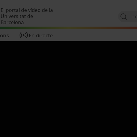
Vés al contingut
El portal de vídeo de la
Universitat de
Barcelona
ions
En directe