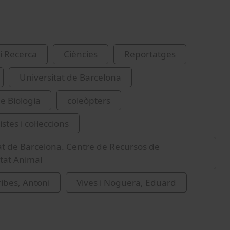
i Recerca
Ciències
Reportatges
Universitat de Barcelona
de Biologia
coleòpters
istes i col·leccions
at de Barcelona. Centre de Recursos de
itat Animal
ribes, Antoni
Vives i Noguera, Eduard