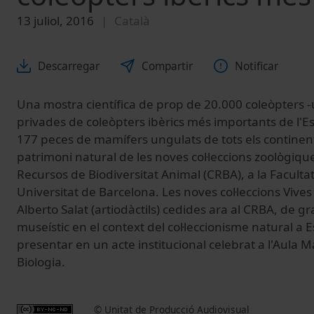
13 juliol, 2016
Català
Descarregar
Compartir
Notificar
Una mostra científica de prop de 20.000 coleòpters -u
privades de coleòpters ibèrics més importants de l'Est
177 peces de mamífers ungulats de tots els continen
patrimoni natural de les noves col·leccions zoològiqu
Recursos de Biodiversitat Animal (CRBA), a la Facultat
Universitat de Barcelona. Les noves col·leccions Vives 
Alberto Salat (artiodàctils) cedides ara al CRBA, de gran
museístic en el context del col·leccionisme natural a
presentar en un acte institucional celebrat a l'Aula 
Biologia.
© Unitat de Producció Audiovisual