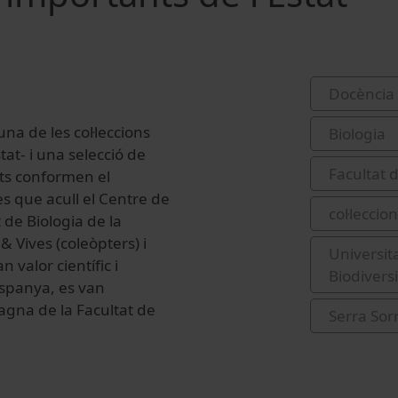
Docència 
na de les col·leccions
Biologia
at- i una selecció de
Facultat 
ts conformen el
es que acull el Centre de
col·leccion
 de Biologia de la
& Vives (coleòpters) i
Universit
 valor científic i
Biodivers
 Espanya, es van
Magna de la Facultat de
Serra Sor