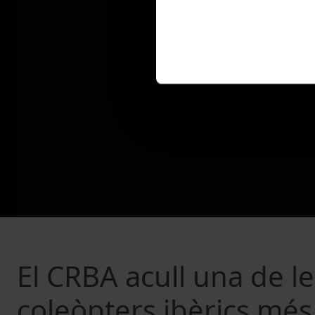
El CRBA acull una de le
coleòpters ibèrics més