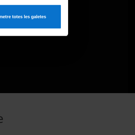
etre totes les galetes
e