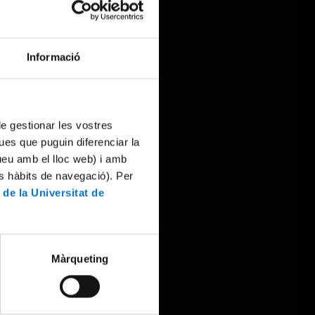
Informació
 de gestionar les vostres
ues que puguin diferenciar la
tueu amb el lloc web) i amb
es hàbits de navegació). Per
 de la Universitat de
Màrqueting