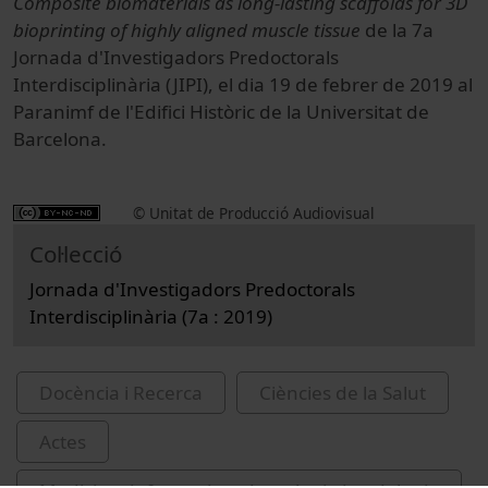
Composite biomaterials as long-lasting scaffolds for 3D
bioprinting of highly aligned muscle tissue
de la 7a
Jornada d'Investigadors Predoctorals
Interdisciplinària (JIPI), el dia 19 de febrer de 2019 al
Paranimf de l'Edifici Històric de la Universitat de
Barcelona.
© Unitat de Producció Audiovisual
Col·lecció
Jornada d'Investigadors Predoctorals
Interdisciplinària (7a : 2019)
Docència i Recerca
Ciències de la Salut
Actes