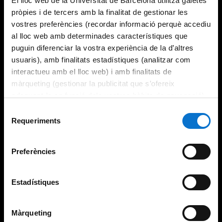
El lloc web de la Universitat de Barcelona utilitza galetes
pròpies i de tercers amb la finalitat de gestionar les
vostres preferències (recordar informació perquè accediu
al lloc web amb determinades característiques que
puguin diferenciar la vostra experiència de la d’altres
usuaris), amb finalitats estadístiques (analitzar com
interactueu amb el lloc web) i amb finalitats de
màrqueting (gestionar la publicitat que s’ofereix
adequant-la en funció dels vostres hàbits de navegació).
Per obtenir més informació sobre les galetes podeu
Selecció
consultar la
Política de galetes del lloc web de la
Requeriments
de
Universitat de Barcelona
.
consentiment
Preferències
Estadístiques
Màrqueting