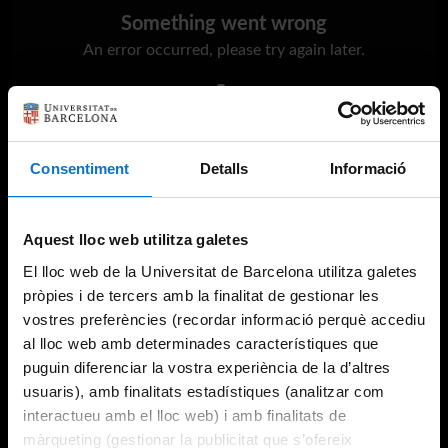
Something went wrong
An error occurred, please try again later.
Try again
Consentiment
Detalls
Informació
Aquest lloc web utilitza galetes
El lloc web de la Universitat de Barcelona utilitza galetes
pròpies i de tercers amb la finalitat de gestionar les
vostres preferències (recordar informació perquè accediu
al lloc web amb determinades característiques que
puguin diferenciar la vostra experiència de la d’altres
usuaris), amb finalitats estadístiques (analitzar com
interactueu amb el lloc web) i amb finalitats de
màrqueting (gestionar la publicitat que s’ofereix