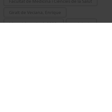
Facultat de Medicina i Ciències de la Salut
Giralt de Veciana, Enrique
López López, José, 1958-
podologia
Vídeos relacionats