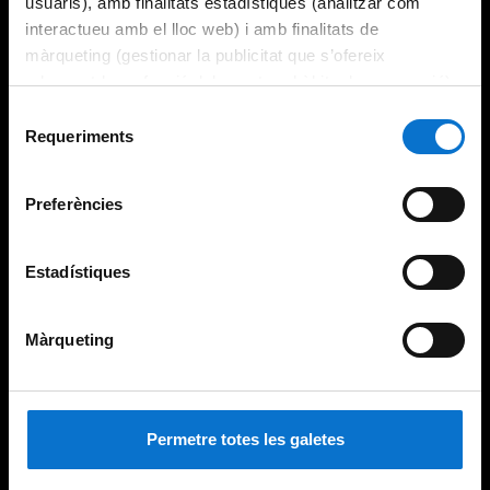
usuaris), amb finalitats estadístiques (analitzar com
interactueu amb el lloc web) i amb finalitats de
màrqueting (gestionar la publicitat que s’ofereix
adequant-la en funció dels vostres hàbits de navegació).
Per obtenir més informació sobre les galetes podeu
Selecció
consultar la
Política de galetes del lloc web de la
Requeriments
de
Universitat de Barcelona
.
consentiment
Preferències
Estadístiques
Màrqueting
Permetre totes les galetes