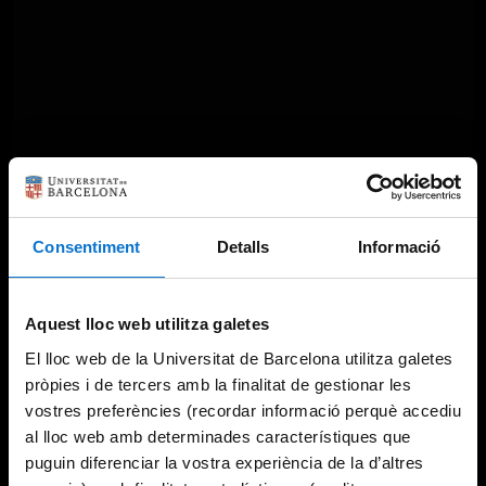
Something went wrong
Consentiment
Detalls
Informació
An error occurred, please try again later.
Aquest lloc web utilitza galetes
El lloc web de la Universitat de Barcelona utilitza galetes
Try again
pròpies i de tercers amb la finalitat de gestionar les
vostres preferències (recordar informació perquè accediu
al lloc web amb determinades característiques que
puguin diferenciar la vostra experiència de la d’altres