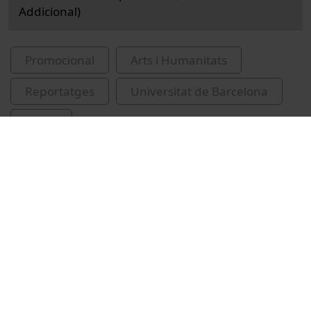
Addicional)
Promocional
Arts i Humanitats
Reportatges
Universitat de Barcelona
corals
Universitat de l'Experiència (Universitat de
Barcelona)
Vídeos relacionats