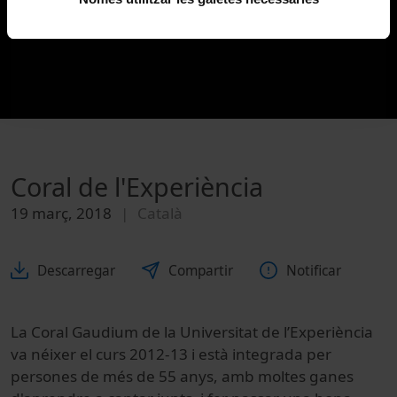
Coral de l'Experiència
19 març, 2018
Català
Descarregar
Compartir
Notificar
La Coral Gaudium de la Universitat de l’Experiència
va néixer el curs 2012-13 i està integrada per
persones de més de 55 anys, amb moltes ganes