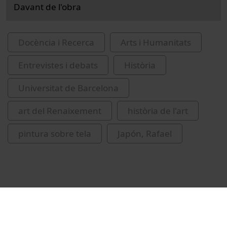
Davant de l'obra
Docència i Recerca
Arts i Humanitats
Entrevistes i debats
Història
Universitat de Barcelona
art del Renaixement
història de l'art
pintura sobre tela
Japón, Rafael