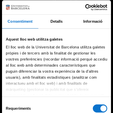
Consentiment
Detalls
Informació
Try again
Aquest lloc web utilitza galetes
El lloc web de la Universitat de Barcelona utilitza galetes
pròpies i de tercers amb la finalitat de gestionar les
vostres preferències (recordar informació perquè accediu
al lloc web amb determinades característiques que
puguin diferenciar la vostra experiència de la d’altres
usuaris), amb finalitats estadístiques (analitzar com
interactueu amb el lloc web) i amb finalitats de
màrqueting (gestionar la publicitat que s’ofereix
adequant-la en funció dels vostres hàbits de navegació).
Per obtenir més informació sobre les galetes podeu
Selecció
consultar la
Política de galetes del lloc web de la
Requeriments
de