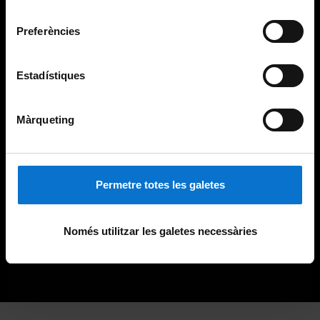
Universitat de Barcelona
.
consentiment
Preferències
Estadístiques
Màrqueting
Permetre totes les galetes
Només utilitzar les galetes necessàries