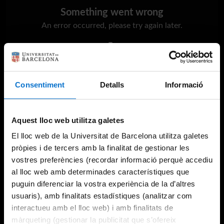
Something went wrong
An error occurred, please try again later.
Try again
Consentiment
Detalls
Informació
Aquest lloc web utilitza galetes
El lloc web de la Universitat de Barcelona utilitza galetes
pròpies i de tercers amb la finalitat de gestionar les
vostres preferències (recordar informació perquè accediu
al lloc web amb determinades característiques que
puguin diferenciar la vostra experiència de la d’altres
usuaris), amb finalitats estadístiques (analitzar com
interactueu amb el lloc web) i amb finalitats de
màrqueting (gestionar la publicitat que s’ofereix