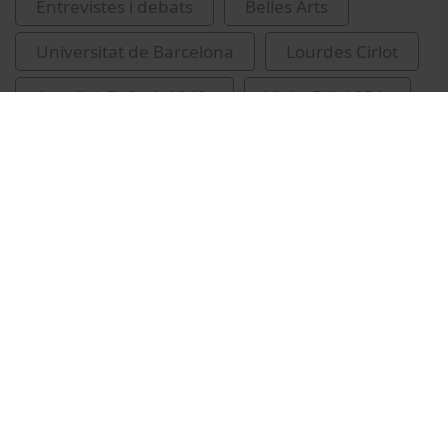
Entrevistes i debats
Belles Arts
Universitat de Barcelona
Lourdes Cirlot
Argullol, Rafael, 1949-
Viola, Bill, 1951-
Vídeos relacionats