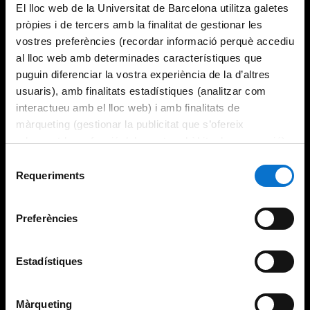
El lloc web de la Universitat de Barcelona utilitza galetes
pròpies i de tercers amb la finalitat de gestionar les
vostres preferències (recordar informació perquè accediu
al lloc web amb determinades característiques que
puguin diferenciar la vostra experiència de la d’altres
usuaris), amb finalitats estadístiques (analitzar com
interactueu amb el lloc web) i amb finalitats de
màrqueting (gestionar la publicitat que s’ofereix
adequant-la en funció dels vostres hàbits de navegació).
Per obtenir més informació sobre les galetes podeu
Selecció
consultar la
Política de galetes del lloc web de la
Requeriments
de
Universitat de Barcelona
.
consentiment
Preferències
Estadístiques
Màrqueting