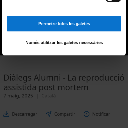
Permetre totes les galetes
Només utilitzar les galetes necessàries
Diàlegs Alumni - La reproducció
assistida post mortem
7 maig, 2025
Català
Descarregar
Compartir
Notificar