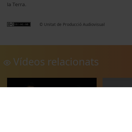
la Terra.
© Unitat de Producció Audiovisual
Vídeos relacionats