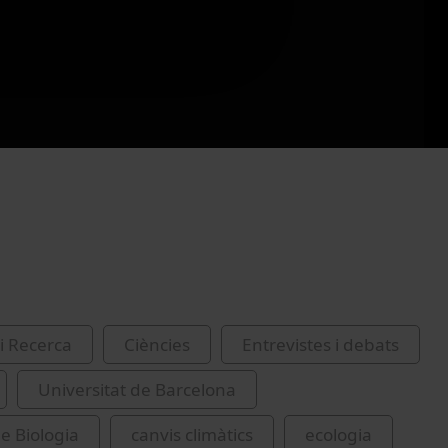
i Recerca
Ciències
Entrevistes i debats
Universitat de Barcelona
de Biologia
canvis climàtics
ecologia