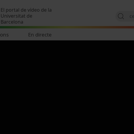
Vés al contingut
El portal de vídeo de la
Universitat de
Barcelona
ions
En directe