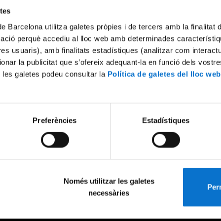
etes
de Barcelona utilitza galetes pròpies i de tercers amb la finalitat
mació perquè accediu al lloc web amb determinades característiq
tres usuaris), amb finalitats estadístiques (analitzar com interac
ionar la publicitat que s’ofereix adequant-la en funció dels vostr
 les galetes podeu consultar la
Política de galetes del lloc web
Preferències
Estadístiques
Només utilitzar les galetes
Perm
necessàries