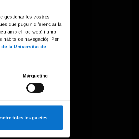
 de gestionar les vostres
ues que puguin diferenciar la
tueu amb el lloc web) i amb
es hàbits de navegació). Per
 de la Universitat de
Màrqueting
etre totes les galetes