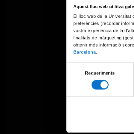
Aquest lloc web utilitza gal
El lloc web de la Universitat 
preferències (recordar infor
vostra experiència de la d’al
finalitats de màrqueting (gest
obtenir més informació sobre
Barcelona
.
Selecció
Requeriments
de
consentiment