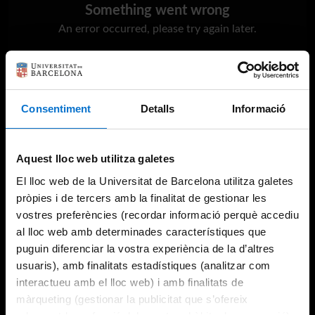
Something went wrong
An error occurred, please try again later.
Try again
Consentiment
Detalls
Informació
Aquest lloc web utilitza galetes
El lloc web de la Universitat de Barcelona utilitza galetes
pròpies i de tercers amb la finalitat de gestionar les
vostres preferències (recordar informació perquè accediu
al lloc web amb determinades característiques que
puguin diferenciar la vostra experiència de la d’altres
usuaris), amb finalitats estadístiques (analitzar com
interactueu amb el lloc web) i amb finalitats de
màrqueting (gestionar la publicitat que s’ofereix