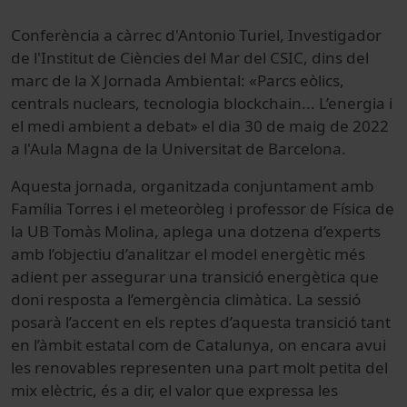
Conferència a càrrec d'Antonio Turiel, Investigador
de l'Institut de Ciències del Mar del CSIC, dins del
marc de la X Jornada Ambiental: «Parcs eòlics,
centrals nuclears, tecnologia blockchain... L’energia i
el medi ambient a debat» el dia 30 de maig de 2022
a l'Aula Magna de la Universitat de Barcelona.
Aquesta jornada, organitzada conjuntament amb
Família Torres i el meteoròleg i professor de Física de
la UB Tomàs Molina, aplega una dotzena d’experts
amb l’objectiu d’analitzar el model energètic més
adient per assegurar una transició energètica que
doni resposta a l’emergència climàtica. La sessió
posarà l’accent en els reptes d’aquesta transició tant
en l’àmbit estatal com de Catalunya, on encara avui
les renovables representen una part molt petita del
mix elèctric, és a dir, el valor que expressa les