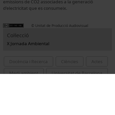
emissions de CO2 associades a la generació
d’electricitat que es consumeix.
© Unitat de Producció Audiovisual
Col·lecció
X Jornada Ambiental
Docència i Recerca
Ciències
Actes
Medi ambient
Universitat de Barcelona
Turiel, Antonio
conferències
política energètica
recursos educatius oberts UB