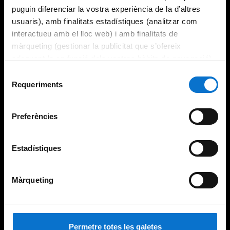
puguin diferenciar la vostra experiència de la d’altres
usuaris), amb finalitats estadístiques (analitzar com
interactueu amb el lloc web) i amb finalitats de
màrqueting (gestionar la publicitat que s’ofereix
adequant-la en funció dels vostres hàbits de navegació).
Per obtenir més informació sobre les galetes podeu
Selecció
consultar la
Política de galetes del lloc web de la
Requeriments
de
Universitat de Barcelona
.
consentiment
Preferències
Estadístiques
Màrqueting
Permetre totes les galetes