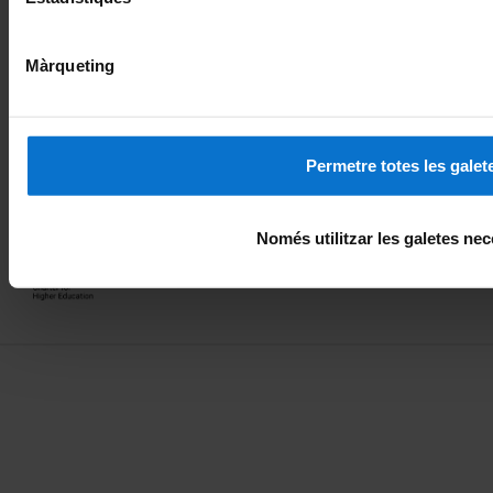
Màrqueting
Membre de la
Excel·lència internacional
Permetre totes les galet
Reconeixement europeu
Només utilitzar les galetes nec