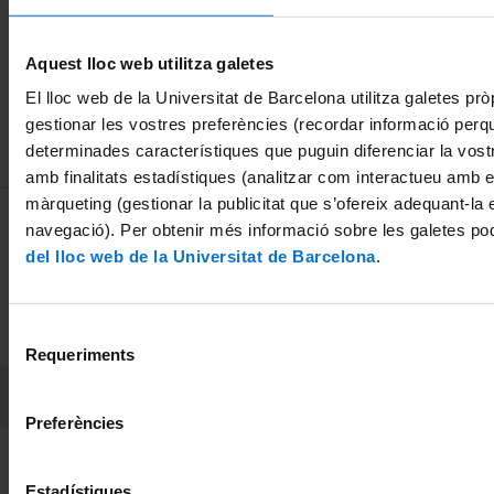
21 maig, 2012
30 maig, 2012
recerca
01 gener, 2002
Aquest lloc web utilitza galetes
El lloc web de la Universitat de Barcelona utilitza galetes pròp
gestionar les vostres preferències (recordar informació perq
determinades característiques que puguin diferenciar la vostr
amb finalitats estadístiques (analitzar com interactueu amb el
màrqueting (gestionar la publicitat que s’ofereix adequant-la 
MENÚ PEU 1
Avís legal
navegació). Per obtenir més informació sobre les galetes po
Galetes
del lloc web de la Universitat de Barcelona
.
PEU 2
Privadesa i termes
Selecció
Sobre UBtv
Requeriments
de
consentiment
PEU 3
Contacte
Preferències
Fundadora de la
Membre de la
Estadístiques