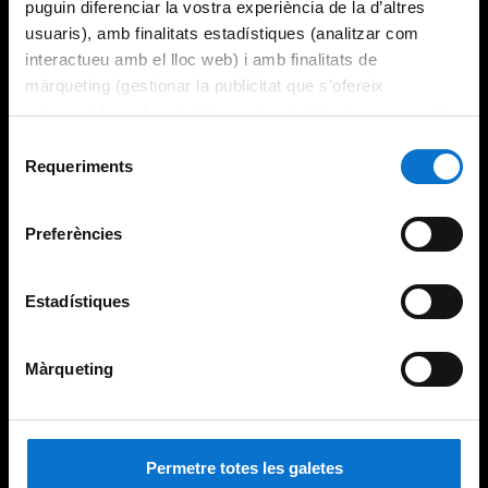
puguin diferenciar la vostra experiència de la d’altres
usuaris), amb finalitats estadístiques (analitzar com
interactueu amb el lloc web) i amb finalitats de
màrqueting (gestionar la publicitat que s’ofereix
adequant-la en funció dels vostres hàbits de navegació).
Per obtenir més informació sobre les galetes podeu
Selecció
consultar la
Política de galetes del lloc web de la
Requeriments
de
Universitat de Barcelona
.
consentiment
Preferències
Estadístiques
Màrqueting
Permetre totes les galetes