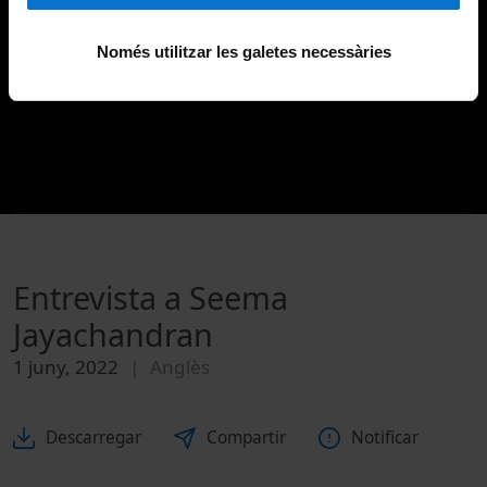
Només utilitzar les galetes necessàries
Entrevista a Seema
Jayachandran
1 juny, 2022
Anglès
Descarregar
Compartir
Notificar