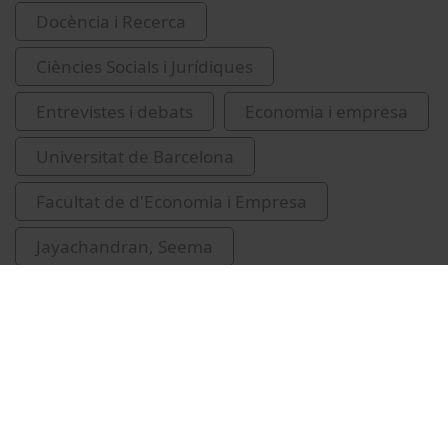
Docència i Recerca
Ciències Socials i Jurídiques
Entrevistes i debats
Economia i empresa
Universitat de Barcelona
Facultat de d'Economia i Empresa
Jayachandran, Seema
igualtat de gènere
conferències
creixement econòmic
desenvolupament econòmic