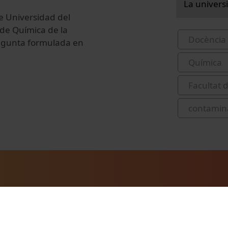
La univers
e Universidad del
de Química de la
Docència 
regunta formulada en
Química
Facultat 
contamin