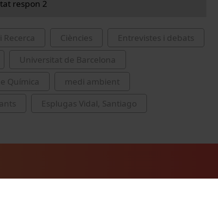
itat respon 2
i Recerca
Ciències
Entrevistes i debats
Universitat de Barcelona
de Química
medi ambient
ants
Esplugas Vidal, Santiago