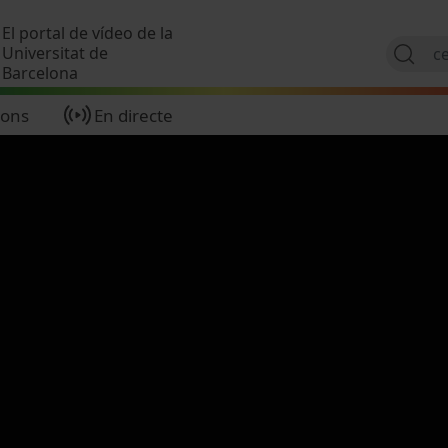
Vés al contingut
El portal de vídeo de la
Universitat de
Barcelona
ions
En directe