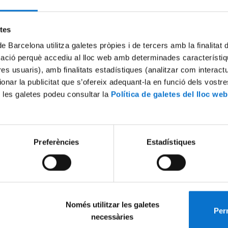
Try again
etes
de Barcelona utilitza galetes pròpies i de tercers amb la finalitat
mació perquè accediu al lloc web amb determinades característiq
tres usuaris), amb finalitats estadístiques (analitzar com interac
ionar la publicitat que s’ofereix adequant-la en funció dels vostr
 les galetes podeu consultar la
Política de galetes del lloc web
Preferències
Estadístiques
Només utilitzar les galetes
Perm
necessàries