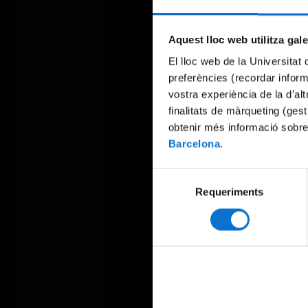
Aquest lloc web utilitza gal
El lloc web de la Universitat 
preferències (recordar infor
vostra experiència de la d’al
finalitats de màrqueting (gest
obtenir més informació sobre
Barcelona
.
Selecció
Requeriments
de
consentiment