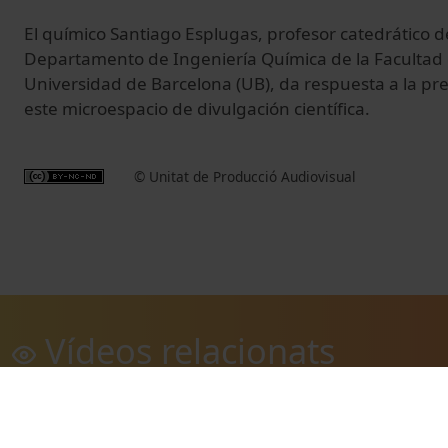
El químico Santiago Esplugas, profesor catedrático d
Departamento de Ingeniería Química de la Facultad 
Universidad de Barcelona (UB), da respuesta a la p
este microespacio de divulgación científica.
© Unitat de Producció Audiovisual
Vídeos relacionats