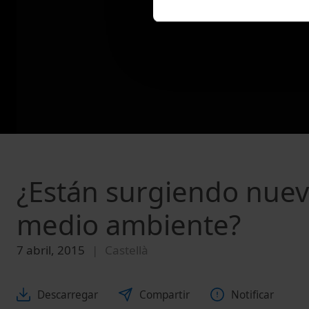
¿Están surgiendo nuev
medio ambiente?
7 abril, 2015
Castellà
Descarregar
Compartir
Notificar