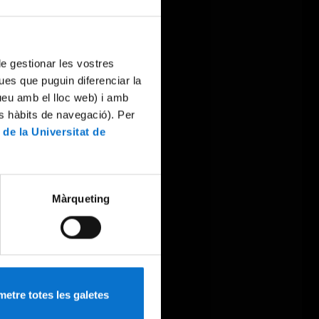
 de gestionar les vostres
ues que puguin diferenciar la
tueu amb el lloc web) i amb
es hàbits de navegació). Per
 de la Universitat de
Màrqueting
etre totes les galetes