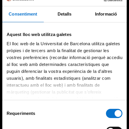
Consentiment
Detalls
Informació
Try again
Aquest lloc web utilitza galetes
El lloc web de la Universitat de Barcelona utilitza galetes
pròpies i de tercers amb la finalitat de gestionar les
vostres preferències (recordar informació perquè accediu
al lloc web amb determinades característiques que
puguin diferenciar la vostra experiència de la d’altres
usuaris), amb finalitats estadístiques (analitzar com
interactueu amb el lloc web) i amb finalitats de
màrqueting (gestionar la publicitat que s’ofereix
adequant-la en funció dels vostres hàbits de navegació).
Per obtenir més informació sobre les galetes podeu
Selecció
consultar la
Política de galetes del lloc web de la
Requeriments
de
Universitat de Barcelona
.
consentiment