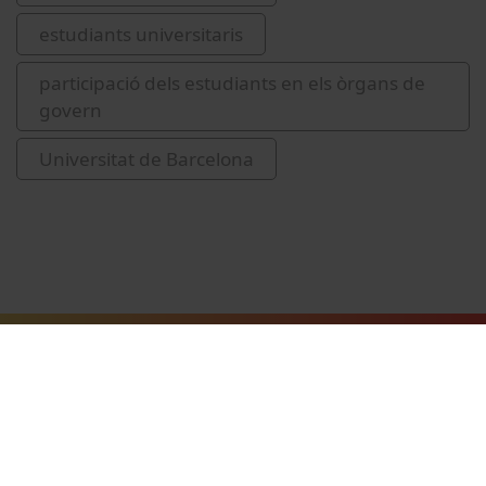
estudiants universitaris
participació dels estudiants en els òrgans de
govern
Universitat de Barcelona
Vídeos relacionats