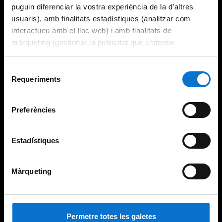
puguin diferenciar la vostra experiència de la d’altres
usuaris), amb finalitats estadístiques (analitzar com
interactueu amb el lloc web) i amb finalitats de
màrqueting (gestionar la publicitat que s’ofereix
adequant-la en funció dels vostres hàbits de navegació).
Per obtenir més informació sobre les galetes podeu
Selecció
consultar la
Política de galetes del lloc web de la
Requeriments
de
Universitat de Barcelona
.
consentiment
Preferències
Estadístiques
Màrqueting
Permetre totes les galetes