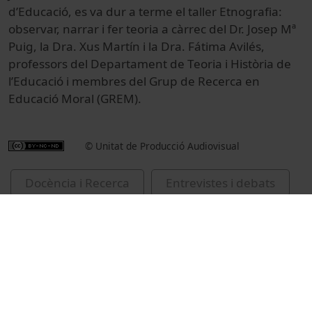
d’Educació, es va dur a terme el taller Etnografia:
observar, narrar i fer teoria a càrrec del Dr. Josep Mª
Puig, la Dra. Xus Martín i la Dra. Fátima Avilés,
professors del Departament de Teoria i Història de
l’Educació i membres del Grup de Recerca en
Educació Moral (GREM).
© Unitat de Producció Audiovisual
Docència i Recerca
Entrevistes i debats
Universitat de Barcelona