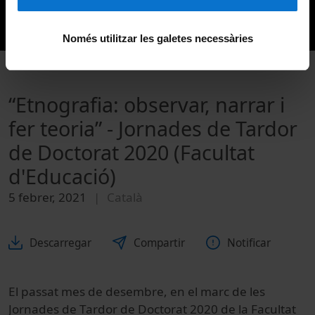
Només utilitzar les galetes necessàries
“Etnografia: observar, narrar i
fer teoria” - Jornades de Tardor
de Doctorat 2020 (Facultat
d'Educació)
5 febrer, 2021
Català
Descarregar
Compartir
Notificar
El passat mes de desembre, en el marc de les
Jornades de Tardor de Doctorat 2020 de la Facultat