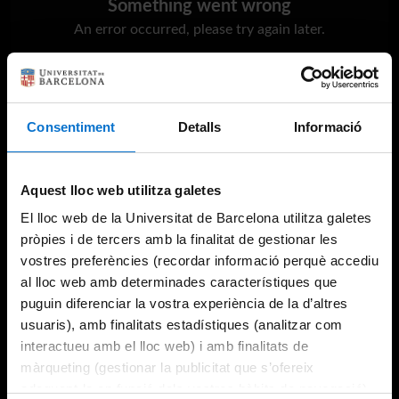
Something went wrong
An error occurred, please try again later.
Try again
Consentiment
Detalls
Informació
Aquest lloc web utilitza galetes
El lloc web de la Universitat de Barcelona utilitza galetes
pròpies i de tercers amb la finalitat de gestionar les
vostres preferències (recordar informació perquè accediu
al lloc web amb determinades característiques que
puguin diferenciar la vostra experiència de la d’altres
usuaris), amb finalitats estadístiques (analitzar com
interactueu amb el lloc web) i amb finalitats de
màrqueting (gestionar la publicitat que s’ofereix
adequant-la en funció dels vostres hàbits de navegació).