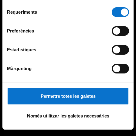
Per obtenir més informació sobre les galetes podeu
Selecció
consultar la
Política de galetes del lloc web de la
Requeriments
de
Universitat de Barcelona
.
consentiment
Preferències
Estadístiques
Màrqueting
Permetre totes les galetes
Només utilitzar les galetes necessàries