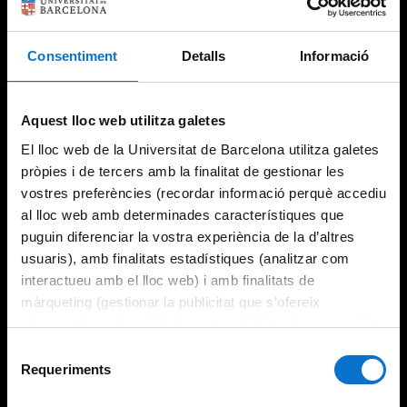
Consentiment
Detalls
Informació
Try again
Aquest lloc web utilitza galetes
El lloc web de la Universitat de Barcelona utilitza galetes
pròpies i de tercers amb la finalitat de gestionar les
vostres preferències (recordar informació perquè accediu
al lloc web amb determinades característiques que
puguin diferenciar la vostra experiència de la d’altres
usuaris), amb finalitats estadístiques (analitzar com
interactueu amb el lloc web) i amb finalitats de
màrqueting (gestionar la publicitat que s’ofereix
adequant-la en funció dels vostres hàbits de navegació).
Per obtenir més informació sobre les galetes podeu
Selecció
consultar la
Política de galetes del lloc web de la
Requeriments
de
Universitat de Barcelona
.
consentiment