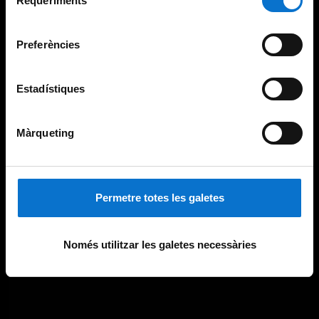
Requeriments
de
Universitat de Barcelona
.
consentiment
Preferències
Estadístiques
Màrqueting
Permetre totes les galetes
Només utilitzar les galetes necessàries