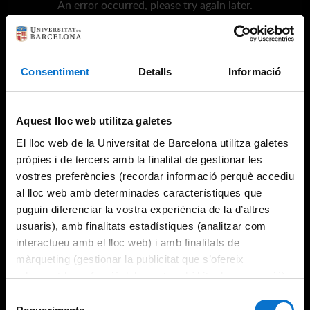
An error occurred, please try again later.
Try again
Consentiment
Detalls
Informació
Aquest lloc web utilitza galetes
El lloc web de la Universitat de Barcelona utilitza galetes
pròpies i de tercers amb la finalitat de gestionar les
vostres preferències (recordar informació perquè accediu
al lloc web amb determinades característiques que
puguin diferenciar la vostra experiència de la d’altres
usuaris), amb finalitats estadístiques (analitzar com
interactueu amb el lloc web) i amb finalitats de
màrqueting (gestionar la publicitat que s’ofereix
adequant-la en funció dels vostres hàbits de navegació).
Per obtenir més informació sobre les galetes podeu
Selecció
consultar la
Política de galetes del lloc web de la