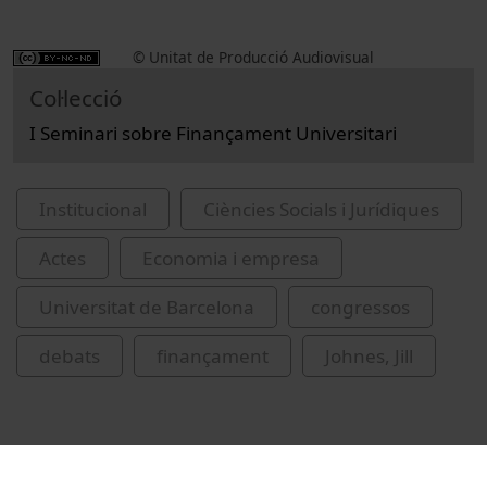
© Unitat de Producció Audiovisual
Col·lecció
I Seminari sobre Finançament Universitari
Institucional
Ciències Socials i Jurídiques
Actes
Economia i empresa
Universitat de Barcelona
congressos
debats
finançament
Johnes, Jill