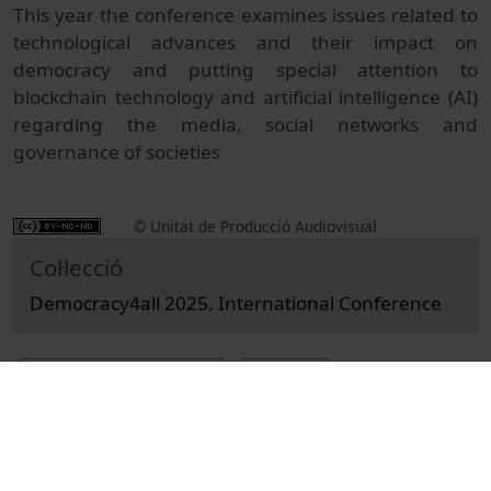
This year the conference examines issues related to
technological advances and their impact on
democracy and putting special attention to
blockchain technology and artificial intelligence (AI)
regarding the media, social networks and
governance of societies
© Unitat de Producció Audiovisual
Col·lecció
Democracy4all 2025. International Conference
Docència i Recerca
Actes
Universitat de Barcelona