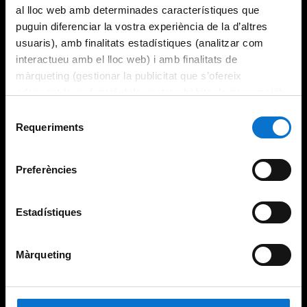
al lloc web amb determinades característiques que
puguin diferenciar la vostra experiència de la d’altres
usuaris), amb finalitats estadístiques (analitzar com
interactueu amb el lloc web) i amb finalitats de
màrqueting (gestionar la publicitat que s’ofereix
adequant-la en funció dels vostres hàbits de navegació).
Per obtenir més informació sobre les galetes podeu
Selecció
consultar la
Política de galetes del lloc web de la
Requeriments
de
Universitat de Barcelona
.
consentiment
Preferències
Estadístiques
Màrqueting