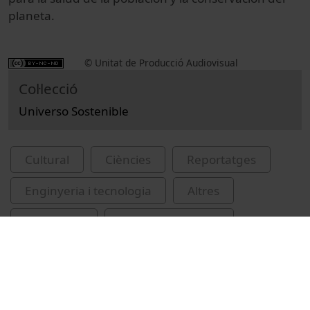
planeta.
© Unitat de Producció Audiovisual
Col·lecció
Universo Sostenible
Cultural
Ciències
Reportatges
Enginyeria i tecnologia
Altres
tecnologia
gestió tecnològica
innovacions tecnològiques
tranferència de la tecnologia