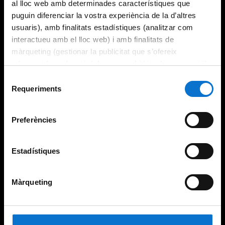
al lloc web amb determinades característiques que
puguin diferenciar la vostra experiència de la d’altres
usuaris), amb finalitats estadístiques (analitzar com
interactueu amb el lloc web) i amb finalitats de
màrqueting (gestionar la publicitat que s’ofereix
adequant-la en funció dels vostres hàbits de navegació).
Per obtenir més informació sobre les galetes podeu
Selecció
consultar la
Política de galetes del lloc web de la
Requeriments
de
Universitat de Barcelona
.
consentiment
Preferències
Estadístiques
Màrqueting