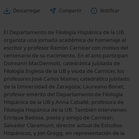
Descarregar
Compartir
Notificar
El Departamento
de Filología Hispánica
de la UB
organiza una jornada
académica
de homenaje
al
escritor
y profesor
Ramón
Carnicer
con motivo del
centenario
de su nacimiento.
En el acto participan
Doireann
MacDermott
, catedrática
jubilada
de
Filología Inglesa
de la UB y
viuda de
Carnicer
,
los
profesores
José Carlos
Mainer
, catedrático
jubilado
de la
Universidad de Zaragoza;
Laureano
Bonet
,
profesor emérito
del Departamento de Filología
Hispánica
de la UB
y Anna
Caballé
, profesora
de
Filología Hispánica
de la UB.
También intervienen
Enrique
Badosa
, poeta y
amigo de
Carnicer
;
Salvador
Claramunt
, director
actual
de Estudios
Hispánicos
,
y Jon
Gregg
, en representación de
la