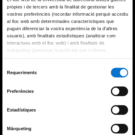
pròpies i de tercers amb la finalitat de gestionar les
vostres preferències (recordar informació perquè accediu
al lloc web amb determinades característiques que
puguin diferenciar la vostra experiència de la d’altres
usuaris), amb finalitats estadístiques (analitzar com
interactueu amb el lloc web) i amb finalitats de
màrqueting (gestionar la publicitat que s’ofereix
adequant-la en funció dels vostres hàbits de navegació).
Per obtenir més informació sobre les galetes podeu
Selecció
consultar la
Política de galetes del lloc web de la
Requeriments
de
Universitat de Barcelona
.
consentiment
Preferències
Estadístiques
Màrqueting