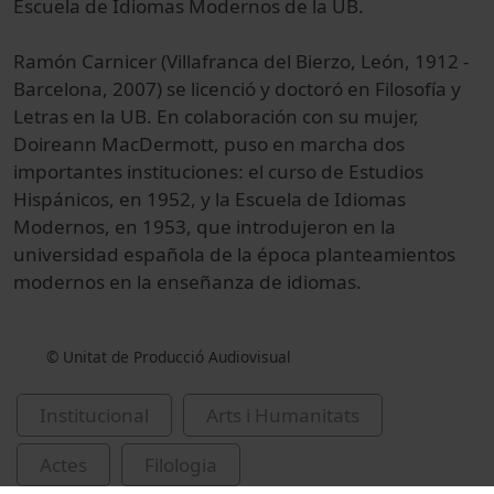
Escuela de Idiomas
Modernos
de la UB.
Ramón
Carnicer
(
Villafranca del Bierzo
, León
, 1912
-
Barcelona,
​​2007)
se licenció
y
doctoró
en Filosofía y
Letras
en la UB.
En colaboración
con su mujer
,
Doireann
MacDermott
, puso
en marcha dos
importantes
instituciones:
el curso
de Estudios
Hispánicos
,
en 1952,
y la Escuela
de Idiomas
Modernos
, en 1953,
que introdujeron
en la
universidad
española de la época
planteamientos
modernos
en la enseñanza
de idiomas.
© Unitat de Producció Audiovisual
Institucional
Arts i Humanitats
Actes
Filologia