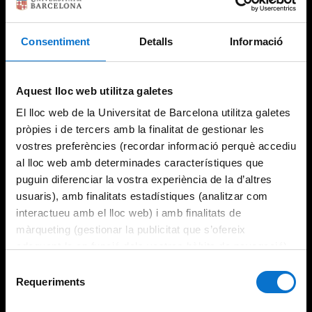
Consentiment
Detalls
Informació
Try again
Aquest lloc web utilitza galetes
El lloc web de la Universitat de Barcelona utilitza galetes
pròpies i de tercers amb la finalitat de gestionar les
vostres preferències (recordar informació perquè accediu
al lloc web amb determinades característiques que
puguin diferenciar la vostra experiència de la d’altres
usuaris), amb finalitats estadístiques (analitzar com
interactueu amb el lloc web) i amb finalitats de
màrqueting (gestionar la publicitat que s’ofereix
adequant-la en funció dels vostres hàbits de navegació).
Per obtenir més informació sobre les galetes podeu
Selecció
consultar la
Política de galetes del lloc web de la
Requeriments
de
Universitat de Barcelona
.
consentiment