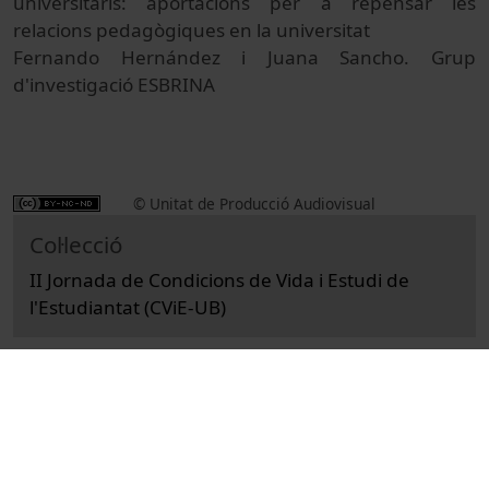
universitaris: aportacions per a repensar les
relacions pedagògiques en la universitat
Fernando Hernández i Juana Sancho. Grup
d'investigació ESBRINA
© Unitat de Producció Audiovisual
Col·lecció
II Jornada de Condicions de Vida i Estudi de
l'Estudiantat (CViE-UB)
Docència i Recerca
Ciències
Actes
Educació i pedagogia
Universitat de Barcelona