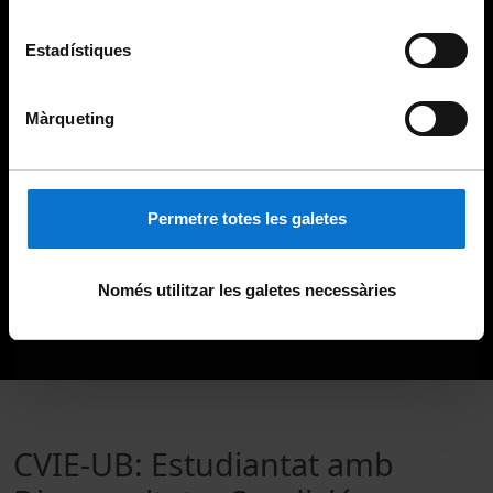
Estadístiques
Màrqueting
Permetre totes les galetes
Només utilitzar les galetes necessàries
CVIE-UB: Estudiantat amb