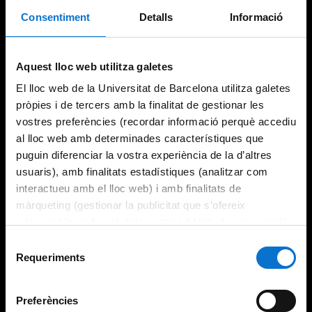
Consentiment
Detalls
Informació
Try again
Aquest lloc web utilitza galetes
El lloc web de la Universitat de Barcelona utilitza galetes
pròpies i de tercers amb la finalitat de gestionar les
vostres preferències (recordar informació perquè accediu
al lloc web amb determinades característiques que
puguin diferenciar la vostra experiència de la d’altres
usuaris), amb finalitats estadístiques (analitzar com
interactueu amb el lloc web) i amb finalitats de
màrqueting (gestionar la publicitat que s’ofereix
adequant-la en funció dels vostres hàbits de navegació).
Per obtenir més informació sobre les galetes podeu
Selecció
consultar la
Política de galetes del lloc web de la
Requeriments
de
Universitat de Barcelona
.
consentiment
Preferències