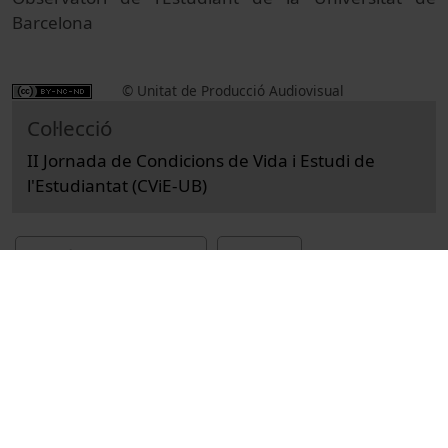
Barcelona
© Unitat de Producció Audiovisual
Col·lecció
II Jornada de Condicions de Vida i Estudi de
l'Estudiantat (CViE-UB)
Docència i Recerca
Actes
Educació i pedagogia
Universitat de Barcelona
estudiants universitaris
Universitat de Barcelona. Observatori de