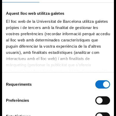
Try again
Aquest lloc web utilitza galetes
El lloc web de la Universitat de Barcelona utilitza galetes
pròpies i de tercers amb la finalitat de gestionar les
vostres preferències (recordar informació perquè accediu
al lloc web amb determinades característiques que
puguin diferenciar la vostra experiència de la d’altres
usuaris), amb finalitats estadístiques (analitzar com
interactueu amb el lloc web) i amb finalitats de
màrqueting (gestionar la publicitat que s’ofereix
adequant-la en funció dels vostres hàbits de navegació).
Per obtenir més informació sobre les galetes podeu
Selecció
consultar la
Política de galetes del lloc web de la
Requeriments
de
Universitat de Barcelona
.
consentiment
Preferències