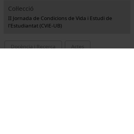
Col·lecció
II Jornada de Condicions de Vida i Estudi de
l'Estudiantat (CViE-UB)
Docència i Recerca
Actes
Educació i pedagogia
Universitat de Barcelona
Guerau Valls, Robert
Leiva, Gaby
Calduch, Isaac
estudiants universitaris
Universitat de Barcelona. Observatori de
l'Estudiant