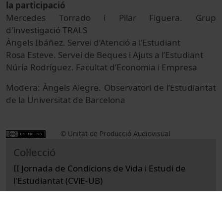
la participació
Mercedes Torrado i Pilar Figuera. Grup
d'investigació TRALS
Àngels Ibáñez. Servei d’Atenció a l’Estudiant
Rosa Esteve. Servei de Beques i Ajuts a l’Estudiant
Núria Rodríguez. Facultat d’Economia i Empresa
Modera: Àngels Alegre. Observatori de l’Estudiantat
de la Universitat de Barcelona
© Unitat de Producció Audiovisual
Col·lecció
II Jornada de Condicions de Vida i Estudi de
l'Estudiantat (CViE-UB)
Docència i Recerca
Actes