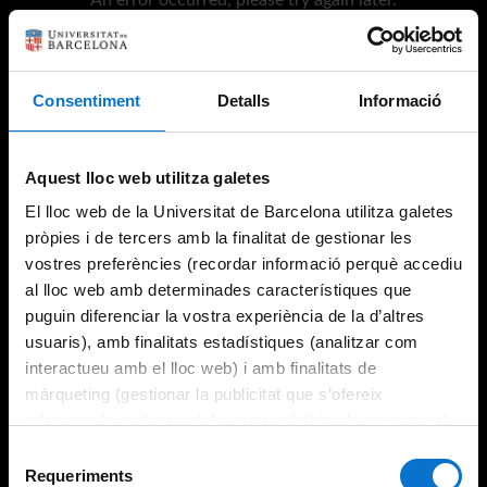
An error occurred, please try again later.
Consentiment
Detalls
Informació
Try again
Aquest lloc web utilitza galetes
El lloc web de la Universitat de Barcelona utilitza galetes
pròpies i de tercers amb la finalitat de gestionar les
vostres preferències (recordar informació perquè accediu
al lloc web amb determinades característiques que
puguin diferenciar la vostra experiència de la d’altres
usuaris), amb finalitats estadístiques (analitzar com
interactueu amb el lloc web) i amb finalitats de
màrqueting (gestionar la publicitat que s’ofereix
adequant-la en funció dels vostres hàbits de navegació).
Per obtenir més informació sobre les galetes podeu
Selecció
consultar la
Política de galetes del lloc web de la
Requeriments
de