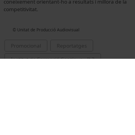
coneixement orientant-ho a resultats i millora de la
competitivitat.
© Unitat de Producció Audiovisual
Promocional
Reportatges
Institut de Formació Contínua - IL3
IL3 Institut de Formació Contínua
Vídeos relacionats