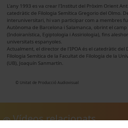
L'any 1993 es va crear l'Institut del Pròxim Orient Anti
catedràtic de Filologia Semítica Gregorio del Olmo. D
interuniversitari, hi van participar com a membres fu
Autònoma de Barcelona i Salamanca, obrint el camp de
(Indoiranística, Egiptologia i Assiriologia), fins alesh
universitats espanyoles.
Actualment, el director de l'IPOA és el catedràtic de
Filologia Semítica de la Facultat de Filologia de la Un
(UB), Joaquín Sanmartín.
© Unitat de Producció Audiovisual
Vídeos relacionats