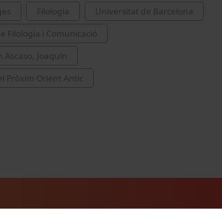
ges
Filologia
Universitat de Barcelona
de Filologia i Comunicació
 Ascaso, Joaquín
el Pròxim Orient Antic