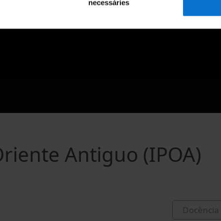
necessàries
Oriente Antiguo (IPOA)
Docència 