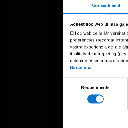
Consentiment
Aquest lloc web utilitza gal
El lloc web de la Universitat 
preferències (recordar infor
vostra experiència de la d’al
finalitats de màrqueting (gest
obtenir més informació sobre
Barcelona
.
Selecció
Requeriments
de
consentiment