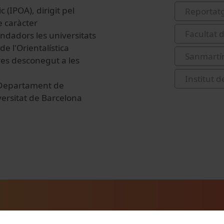
c (IPOA), dirigit pel
Reportat
e caràcter
Facultat 
ndadors les universitats
 l'Orientalística
Sanmartín
ores desconegut a les
Institut d
l Departament de
iversitat de Barcelona