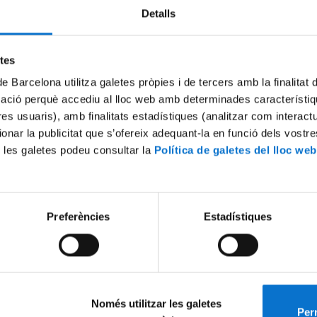
Detalls
Try again
etes
de Barcelona utilitza galetes pròpies i de tercers amb la finalitat
mació perquè accediu al lloc web amb determinades característiq
tres usuaris), amb finalitats estadístiques (analitzar com interac
ionar la publicitat que s’ofereix adequant-la en funció dels vostr
 les galetes podeu consultar la
Política de galetes del lloc web
Preferències
Estadístiques
Només utilitzar les galetes
Perm