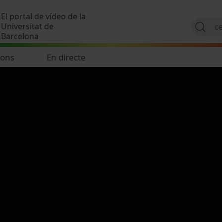
Vés al contingut
El portal de vídeo de la
Universitat de
Barcelona
ions
En directe