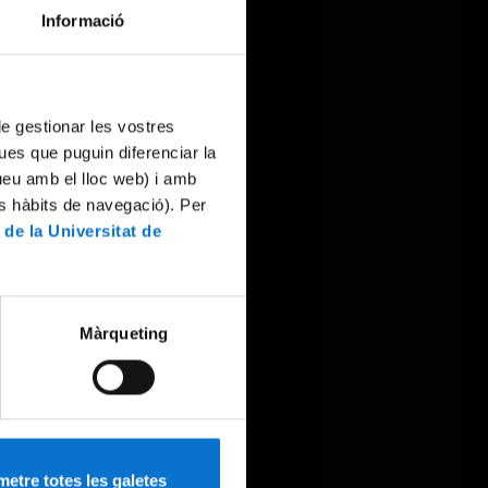
Informació
 de gestionar les vostres
ues que puguin diferenciar la
tueu amb el lloc web) i amb
es hàbits de navegació). Per
 de la Universitat de
Màrqueting
etre totes les galetes