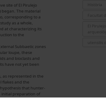
Història
e site of El Pirulejo
) began. The material
Facultat d
ejo, corresponding to a
 study as a whole,
El Pirule
 at characterizing its
arqueològ
duction to the
utensilis
xternal Subbaetic zones
cular loupe, these
ids and bioclasts and
lts have not yet been
ts, as represented in the
l flakes and the
l hypothesis that hunter-
nitial preparation of
e production of blades at
it counts on the presence