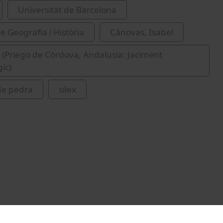
Universitat de Barcelona
e Geografia i Història
Cánovas, Isabel
jo (Priego de Còrdova, Andalusia: Jaciment
ic)
 de pedra
sílex