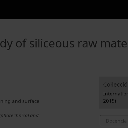
dy of siliceous raw mater
Col·lecció
Internatio
2015)
ining and surface
orphotechnical and
Docència 