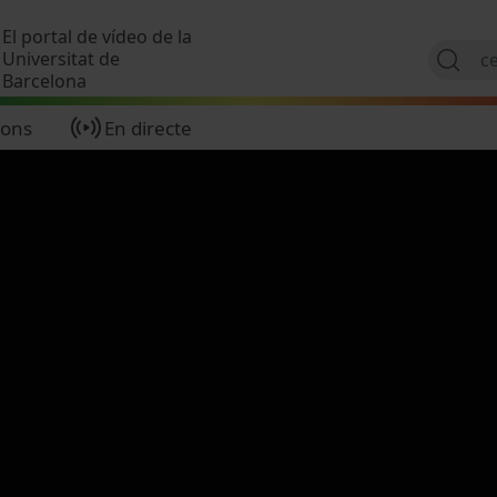
Vés al contingut
El portal de vídeo de la
Universitat de
Barcelona
ions
En directe