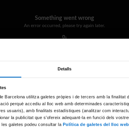
Something went wrong
An error occurred, please try again later.
Try again
Detalls
etes
de Barcelona utilitza galetes pròpies i de tercers amb la finalitat
mació perquè accediu al lloc web amb determinades característiq
tres usuaris), amb finalitats estadístiques (analitzar com interac
ionar la publicitat que s’ofereix adequant-la en funció dels vostr
 les galetes podeu consultar la
Política de galetes del lloc web