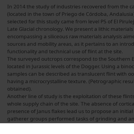
In 2014 the study of industries recovered from the cav
(located in the town of Priego de Córdoba, Andalusia
selected for this study came from level P5 of El Pirul
Late Glacial chronology. We present a lithic materials
encompassing a siliceous raw materials analysis aimed
sources and mobility areas, as it pertains to an intro
functionality and technical use of flint at the site.
The surveyed outcrops correspond to the Southern E
located in Jurassic levels of the Dogger. Using a bino
samples can be described as translucent flint with oo
having a microcrystalline texture. (Petrographic resu
obtained).
Another line of study is the exploitation of these flin
whole supply chain of the site. The absence of cortica
presence of Janus flakes lead us to propose an initia
gatherer groups performed tasks of grinding and an i
the cores at the place of acquisition, carrying out th
the site. As a general characteristic of the industry, 