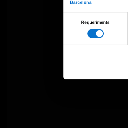
Barcelona
.
Selecció
Requeriments
de
consentiment