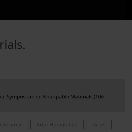
ials.
nal Symposium on Knappable Materials (10è :
i Recerca
Arts i Humanitats
Actes