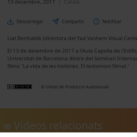
13 desembre, 2017
Català
Descarregar
Compartir
Notificar
Liat Benhabib (directora del Yad Vashem Visual Cente
El 13 de desembre de 2017 a l'Aula Capella de l'Edifici
Universitat de Barcelona dintre del Seminari Internac
films: 'La vida de les històries. El testomoni filmat.'
© Unitat de Producció Audiovisual
Vídeos relacionats