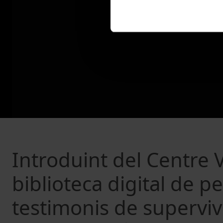
Introduint del Centre 
biblioteca digital de pe
testimonis de superviv