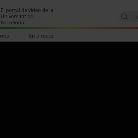
Vés al contingut
El portal de vídeo de la
Universitat de
Barcelona
ions
En directe