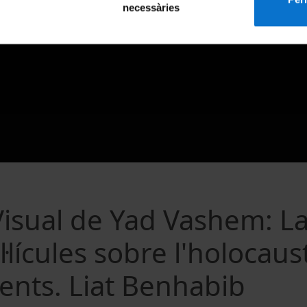
necessàries
Visual de Yad Vashem: L
l·lícules sobre l'holocaust
ents. Liat Benhabib