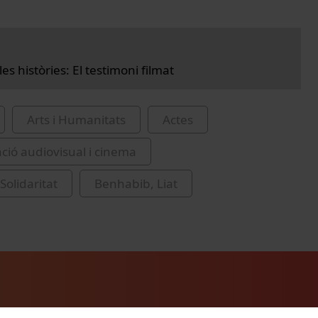
les històries: El testimoni filmat
Arts i Humanitats
Actes
ió audiovisual i cinema
Solidaritat
Benhabib, Liat