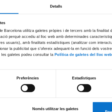
Detalls
Try again
etes
de Barcelona utilitza galetes pròpies i de tercers amb la finalitat
mació perquè accediu al lloc web amb determinades característiq
tres usuaris), amb finalitats estadístiques (analitzar com interac
ionar la publicitat que s’ofereix adequant-la en funció dels vostr
 les galetes podeu consultar la
Política de galetes del lloc web
Preferències
Estadístiques
Només utilitzar les galetes
Perm