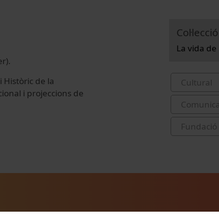
Col·lecció
La vida de 
r).
 Històric de la
Cultural
ional i projeccions de
Comunicac
Fundació 