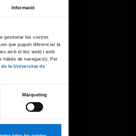
Informació
 de gestionar les vostres
ues que puguin diferenciar la
tueu amb el lloc web) i amb
es hàbits de navegació). Per
 de la Universitat de
Màrqueting
etre totes les galetes