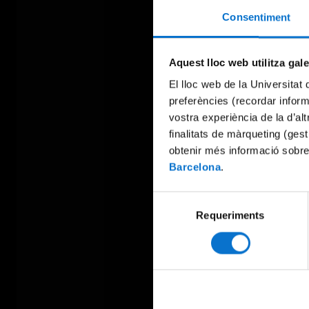
Consentiment
Aquest lloc web utilitza gal
El lloc web de la Universitat 
preferències (recordar infor
vostra experiència de la d’al
finalitats de màrqueting (gest
obtenir més informació sobre
Barcelona
.
Selecció
Requeriments
de
consentiment