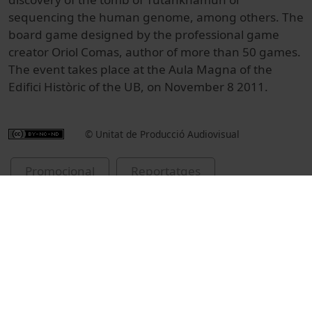
sequencing the human
genome
, among others.
The
board game
designed by the
professional
game
creator
Oriol
Comas,
author of more than
50
games.
The event
takes place at the
Aula
Magna
of the
Edifici Històric
of the
UB
,
on
November 8 2011.
© Unitat de Producció Audiovisual
Promocional
Reportatges
Fundació Bosch i Gimpera
Inventu
jocs de taula
Comas i Coma, Oriol, 1956-