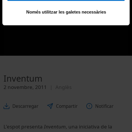
Només utilitzar les galetes necessàries
Inventum
2 novembre, 2011
Anglès
Descarregar
Compartir
Notificar
L'espot presenta
Inventum
, una iniciativa de la