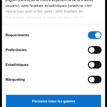
usuaris), amb finalitats estadístiques (analitzar com
interactueu amb el lloc web) i amb finalitats de
màrqueting (gestionar la publicitat que s’ofereix
adequant-la en funció dels vostres hàbits de navegació).
Per obtenir més informació sobre les galetes podeu
Selecció
consultar la
Política de galetes del lloc web de la
Requeriments
de
Universitat de Barcelona
.
consentiment
Preferències
Estadístiques
Màrqueting
Permetre totes les galetes