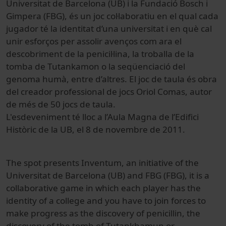
Universitat de Barcelona (UB) i la Fundació Bosch i
Gimpera (FBG), és un joc col·laboratiu en el qual cada
jugador té la identitat d’una universitat i en què cal
unir esforços per assolir avenços com ara el
descobriment de la penicil·lina, la troballa de la
tomba de Tutankamon o la seqüenciació del
genoma humà, entre d’altres. El joc de taula és obra
del creador professional de jocs Oriol Comas, autor
de més de 50 jocs de taula.
L'esdeveniment té lloc a l’Aula Magna de l’Edifici
Històric de la UB, el 8 de novembre de 2011.
The
spot
presents
Inventum
,
an initiative of the
Universitat de
Barcelona (
UB)
and
FBG
(FBG
)
,
it is a
collaborative
game in which
each player has the
identity of a
college and
you have to
join forces to
make progress
as the discovery of
penicillin, the
discovery of the tomb
of Tutankhamun
or