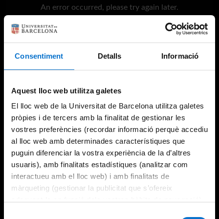
An error occurred, please try again later.
Try again
Consentiment
Detalls
Informació
Aquest lloc web utilitza galetes
El lloc web de la Universitat de Barcelona utilitza galetes
pròpies i de tercers amb la finalitat de gestionar les
vostres preferències (recordar informació perquè accediu
al lloc web amb determinades característiques que
puguin diferenciar la vostra experiència de la d’altres
usuaris), amb finalitats estadístiques (analitzar com
interactueu amb el lloc web) i amb finalitats de
màrqueting (gestionar la publicitat que s’ofereix
adequant-la en funció dels vostres hàbits de navegació).
Per obtenir més informació sobre les galetes podeu
Selecció