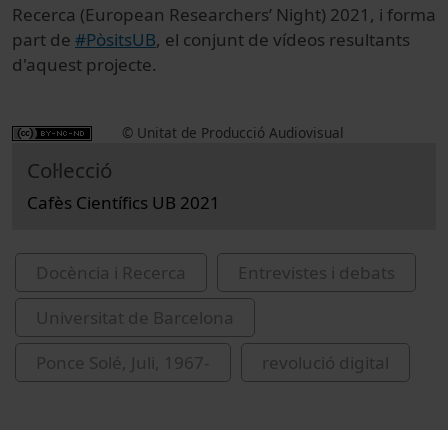
Recerca (European Researchers’ Night) 2021, i forma
part de
#PòsitsUB
, el conjunt de vídeos resultants
d'aquest projecte.
© Unitat de Producció Audiovisual
Col·lecció
Cafès Científics UB 2021
Docència i Recerca
Entrevistes i debats
Universitat de Barcelona
Ponce Solé, Juli, 1967-
revolució digital