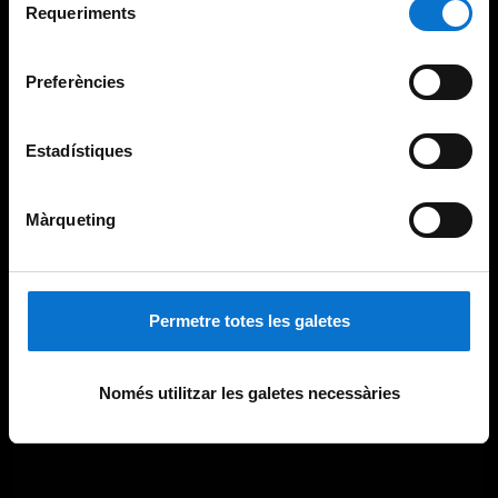
consultar la
Política de galetes del lloc web de la
Requeriments
de
Universitat de Barcelona
.
consentiment
Preferències
Estadístiques
Màrqueting
Permetre totes les galetes
Només utilitzar les galetes necessàries