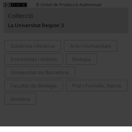
© Unitat de Producció Audiovisual
Col·lecció
La Universitat Respon 3
Docència i Recerca
Arts i Humanitats
Entrevistes i debats
Biologia
Universitat de Barcelona
Facultat de Biologia
Prat i Fornells, Narcís
biosfera