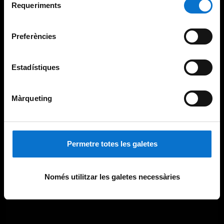
consultar la
Política de galetes del lloc web de la
Requeriments
de
Universitat de Barcelona
.
consentiment
Preferències
Estadístiques
Màrqueting
Permetre totes les galetes
Només utilitzar les galetes necessàries