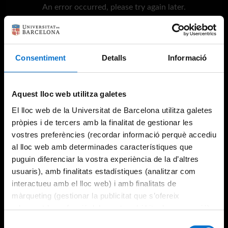
An error occurred, please try again later.
Try again
Consentiment
Detalls
Informació
Aquest lloc web utilitza galetes
El lloc web de la Universitat de Barcelona utilitza galetes
pròpies i de tercers amb la finalitat de gestionar les
vostres preferències (recordar informació perquè accediu
al lloc web amb determinades característiques que
puguin diferenciar la vostra experiència de la d’altres
usuaris), amb finalitats estadístiques (analitzar com
interactueu amb el lloc web) i amb finalitats de
màrqueting (gestionar la publicitat que s’ofereix
adequant-la en funció dels vostres hàbits de navegació).
Per obtenir més informació sobre les galetes podeu
Selecció