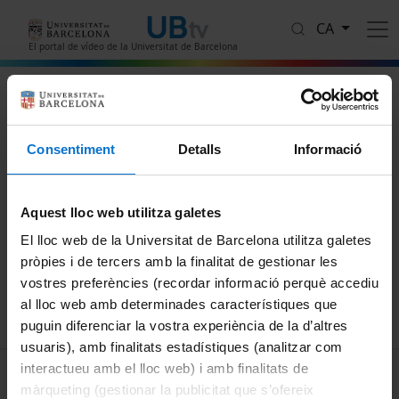
Vés al contingut
CA
El portal de vídeo de la Universitat de Barcelona
La Sra. Chacón visita Barcelona
Consentiment
Detalls
Informació
Protegit amb contrasenya
Aquest video està protegit amb contrasenya
Contrasenya
Aquest lloc web utilitza galetes
El lloc web de la Universitat de Barcelona utilitza galetes
pròpies i de tercers amb la finalitat de gestionar les
Envia
vostres preferències (recordar informació perquè accediu
al lloc web amb determinades característiques que
puguin diferenciar la vostra experiència de la d’altres
usuaris), amb finalitats estadístiques (analitzar com
interactueu amb el lloc web) i amb finalitats de
MENÚ PEU 1
Avís legal
màrqueting (gestionar la publicitat que s’ofereix
Galetes